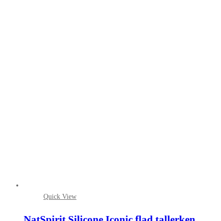
Quick View
NatSpirit Silicone Iconic flad tallerken