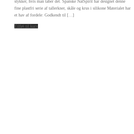
stykker, hvis man taber det. Spanske NatSpirit har designet denne
fine plastfri serie af tallerkner, skåle og krus i silikone Materialet har
et hav af fordele: Godkendt til […]
Tilføj til kurv