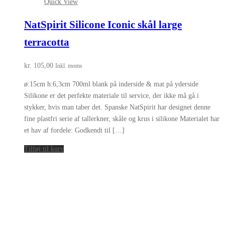
Quick View
NatSpirit Silicone Iconic skål large
terracotta
kr.
105,00
Inkl. moms
ø:15cm h:6,3cm 700ml blank på inderside & mat på yderside
Silikone er det perfekte materiale til service, der ikke må gå i
stykker, hvis man taber det. Spanske NatSpirit har designet denne
fine plastfri serie af tallerkner, skåle og krus i silikone Materialet har
et hav af fordele: Godkendt til […]
Tilføj til kurv