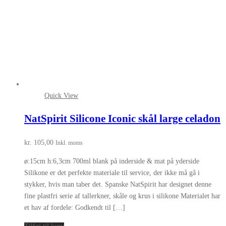
Quick View
NatSpirit Silicone Iconic skål large celadon
kr.
105,00
Inkl. moms
ø:15cm h:6,3cm 700ml blank på inderside & mat på yderside
Silikone er det perfekte materiale til service, der ikke må gå i
stykker, hvis man taber det. Spanske NatSpirit har designet denne
fine plastfri serie af tallerkner, skåle og krus i silikone Materialet har
et hav af fordele: Godkendt til […]