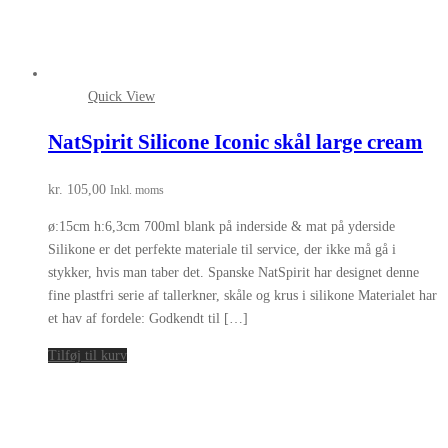
Quick View
NatSpirit Silicone Iconic skål large cream
kr.
105,00
Inkl. moms
ø:15cm h:6,3cm 700ml blank på inderside & mat på yderside
Silikone er det perfekte materiale til service, der ikke må gå i
stykker, hvis man taber det. Spanske NatSpirit har designet denne
fine plastfri serie af tallerkner, skåle og krus i silikone Materialet har
et hav af fordele: Godkendt til […]
Tilføj til kurv