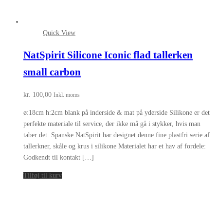
Quick View
NatSpirit Silicone Iconic flad tallerken
small carbon
kr.
100,00
Inkl. moms
ø:18cm h:2cm blank på inderside & mat på yderside Silikone er det
perfekte materiale til service, der ikke må gå i stykker, hvis man
taber det. Spanske NatSpirit har designet denne fine plastfri serie af
tallerkner, skåle og krus i silikone Materialet har et hav af fordele:
Godkendt til kontakt […]
Tilføj til kurv