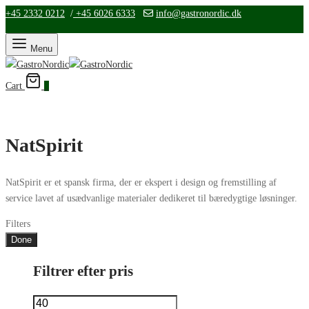
+45 2332 0212
/
+45 6026 6333
info@gastronordic.dk
Menu
Cart
0
NatSpirit
NatSpirit er et spansk firma, der er ekspert i design og fremstilling af
service lavet af usædvanlige materialer dedikeret til bæredygtige løsninger.
Filters
Done
Filtrer efter pris
Mindste
Højeste