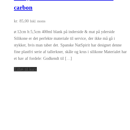
carbon
kr.
85,00
Inkl. moms
ø:12cm h:5,5cm 400ml blank på inderside & mat på yderside
Silikone er det perfekte materiale til service, der ikke må gå i
stykker, hvis man taber det. Spanske NatSpirit har designet denne
fine plastfri serie af tallerkner, skåle og krus i silikone Materialet har
et hav af fordele: Godkendt til […]
Tilføj til kurv