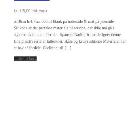
kr.
115,00
Inkl. moms
ø:18cm h:4,7cm 800ml blank på inderside & mat på yderside
Silikone er det perfekte materiale til service, der ikke må gå i
stykker, hvis man taber det. Spanske NatSpirit har designet denne
fine plastfri serie af tallerkner, skåle og krus i silikone Materialet har
et hav af fordele: Godkendt til […]
Tilføj til kurv