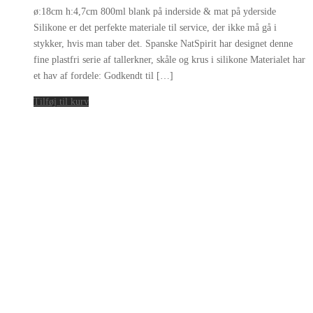
ø:18cm h:4,7cm 800ml blank på inderside & mat på yderside
Silikone er det perfekte materiale til service, der ikke må gå i
stykker, hvis man taber det. Spanske NatSpirit har designet denne
fine plastfri serie af tallerkner, skåle og krus i silikone Materialet har
et hav af fordele: Godkendt til […]
Tilføj til kurv