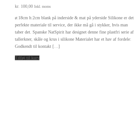
kr.
100,00
Inkl. moms
ø:18cm h:2cm blank på inderside & mat på yderside Silikone er det
perfekte materiale til service, der ikke må gå i stykker, hvis man
taber det. Spanske NatSpirit har designet denne fine plastfri serie af
tallerkner, skåle og krus i silikone Materialet har et hav af fordele:
Godkendt til kontakt […]
Tilføj til kurv