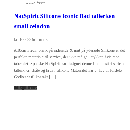
Quick View
NatSpirit Silicone Iconic flad tallerken
small celadon
kr.
100,00
Inkl. moms
ø:18cm h:2cm blank på inderside & mat på yderside Silikone er det
perfekte materiale til service, der ikke må gå i stykker, hvis man
taber det. Spanske NatSpirit har designet denne fine plastfri serie af
tallerkner, skåle og krus i silikone Materialet har et hav af fordele:
Godkendt til kontakt […]
Tilføj til kurv