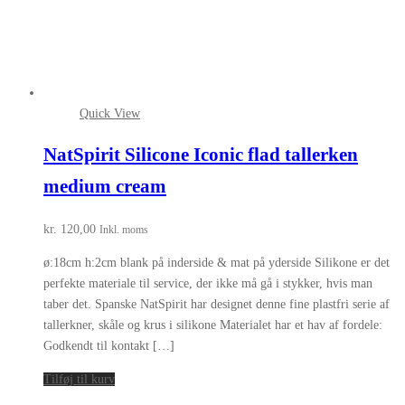
Quick View
NatSpirit Silicone Iconic flad tallerken
medium cream
kr.
120,00
Inkl. moms
ø:18cm h:2cm blank på inderside & mat på yderside Silikone er det
perfekte materiale til service, der ikke må gå i stykker, hvis man
taber det. Spanske NatSpirit har designet denne fine plastfri serie af
tallerkner, skåle og krus i silikone Materialet har et hav af fordele:
Godkendt til kontakt […]
Tilføj til kurv