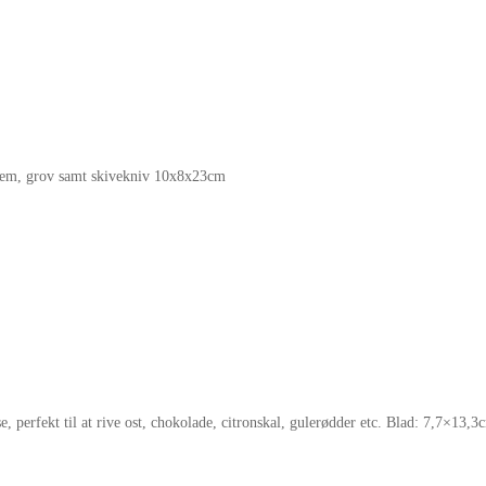
 mellem, grov samt skivekniv 10x8x23cm
se, perfekt til at rive ost, chokolade, citronskal, gulerødder etc. Blad: 7,7×13