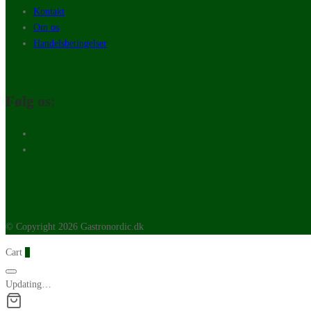
Kontakt
Om os
Handelsbetingelser
Følg os:
© Copyright 2026 Gastronordic.dk
Cart
0
Updating…