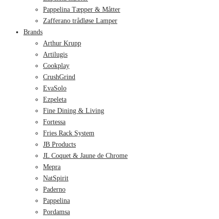
Pappelina Tæpper & Måtter
Zafferano trådløse Lamper
Brands
Arthur Krupp
Artilugis
Cookplay
CrushGrind
EvaSolo
Ezpeleta
Fine Dining & Living
Fortessa
Fries Rack System
JB Products
JL Coquet & Jaune de Chrome
Mepra
NatSpirit
Paderno
Pappelina
Pordamsa