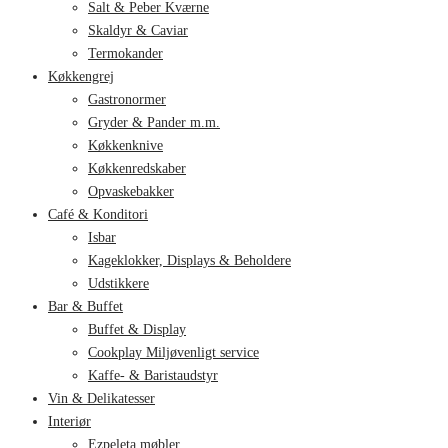
Salt & Peber Kværne
Skaldyr & Caviar
Termokander
Køkkengrej
Gastronormer
Gryder & Pander m.m.
Køkkenknive
Køkkenredskaber
Opvaskebakker
Café & Konditori
Isbar
Kageklokker, Displays & Beholdere
Udstikkere
Bar & Buffet
Buffet & Display
Cookplay Miljøvenligt service
Kaffe- & Baristaudstyr
Vin & Delikatesser
Interiør
Ezpeleta møbler