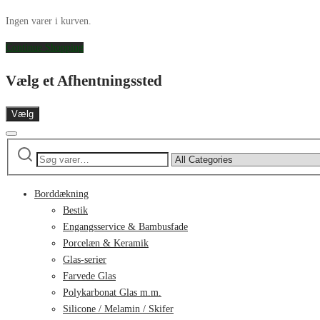
Ingen varer i kurven.
Continue Shopping
Vælg et Afhentningssted
Vælg
Søg
Narrow
efter:
by
category:
Borddækning
Bestik
Engangsservice & Bambusfade
Porcelæn & Keramik
Glas-serier
Farvede Glas
Polykarbonat Glas m.m.
Silicone / Melamin / Skifer