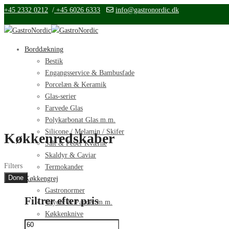
+45 2332 0212
/
+45 6026 6333
info@gastronordic.dk
Borddækning
Bestik
Engangsservice & Bambusfade
Porcelæn & Keramik
Glas-serier
Farvede Glas
Polykarbonat Glas m.m.
Silicone / Melamin / Skifer
Køkkenredskaber
Salt & Peber Kværne
Skaldyr & Caviar
Filters
Termokander
Done
Køkkengrej
Gastronormer
Filtrer efter pris
Gryder & Pander m.m.
Køkkenknive
Mindste
Højeste
Køkkenredskaber