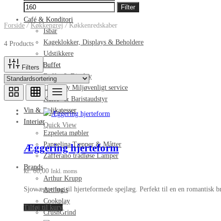
pris
pris
Filter
Opvaskebakker
Café & Konditori
Forside
/
Køkkengrej
/
Køkkenredskaber
Isbar
Kageklokker, Displays & Beholdere
4 Products
Udstikkere
Bar & Buffet
Filters
Buffet & Display
Cookplay Miljøvenligt service
Kaffe- & Baristaudstyr
Vin & Delikatesser
Interiør
Quick View
Ezpeleta møbler
Pappelina Tæpper & Måtter
Æggering hjerteform
Zafferano trådløse Lamper
Brands
kr.
60,00
Inkl. moms
Arthur Krupp
Sjov æggering til hjerteformede spejlæg. Perfekt til en en romantisk
Artilugis
Cookplay
Tilføj til kurv
CrushGrind