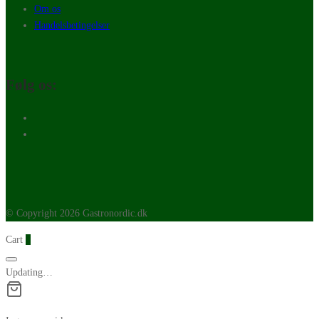
Om os
Handelsbetingelser
Følg os:
© Copyright 2026 Gastronordic.dk
Cart
0
Updating…