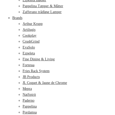
Ezpeleta møbler
Pappelina Tæpper & Måtter
Zafferano trådløse Lamper
Brands
Arthur Krupp
Artilugis
Cookplay
CrushGrind
EvaSolo
Ezpeleta
Fine Dining & Living
Fortessa
Fries Rack System
JB Products
JL Coquet & Jaune de Chrome
Mepra
NatSpirit
Paderno
Pappelina
Pordamsa