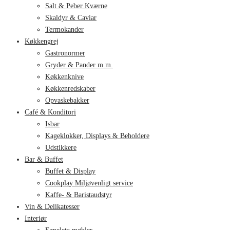
Salt & Peber Kværne
Skaldyr & Caviar
Termokander
Køkkengrej
Gastronormer
Gryder & Pander m.m.
Køkkenknive
Køkkenredskaber
Opvaskebakker
Café & Konditori
Isbar
Kageklokker, Displays & Beholdere
Udstikkere
Bar & Buffet
Buffet & Display
Cookplay Miljøvenligt service
Kaffe- & Baristaudstyr
Vin & Delikatesser
Interiør