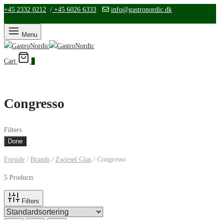
+45 2332 0212
/
+45 6026 6333
info@gastronordic.dk
Menu
Cart
0
Congresso
Filters
Done
Forside
/
Brands
/
Zwiesel Glas
/
Congresso
5 Products
Filters