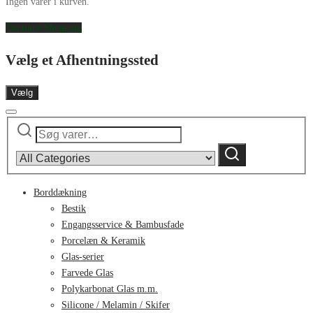
Ingen varer i kurven.
Continue Shopping
Vælg et Afhentningssted
Vælg
Søg
Narrow
efter:
by
Søg
category:
Borddækning
Bestik
Engangsservice & Bambusfade
Porcelæn & Keramik
Glas-serier
Farvede Glas
Polykarbonat Glas m.m.
Silicone / Melamin / Skifer