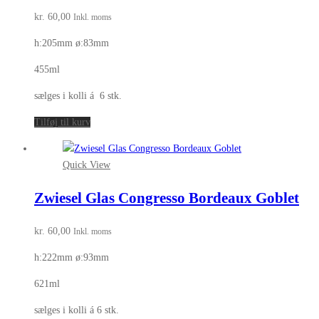
kr.
60,00
Inkl. moms
h:205mm ø:83mm
455ml
sælges i kolli á 6 stk.
Tilføj til kurv
Quick View
Zwiesel Glas Congresso Bordeaux Goblet
kr.
60,00
Inkl. moms
h:222mm ø:93mm
621ml
sælges i kolli á 6 stk.