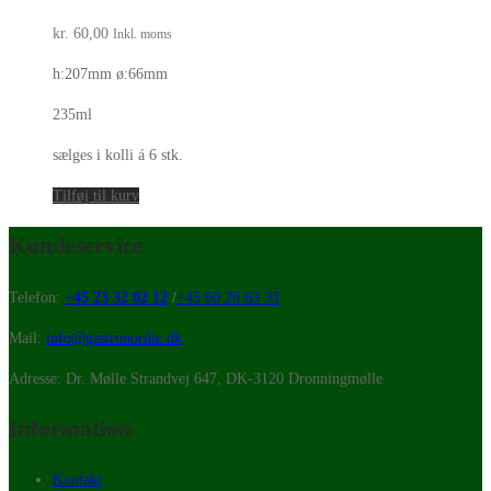
kr.
60,00
Inkl. moms
h:207mm ø:66mm
235ml
sælges i kolli á 6 stk.
Tilføj til kurv
Kundeservice
Telefon:
+45 23 32 02 12
/
+45 60 26 63 33
Mail:
info@gastronordic.dk
Adresse: Dr. Mølle Strandvej 647, DK-3120 Dronningmølle
Information
Kontakt