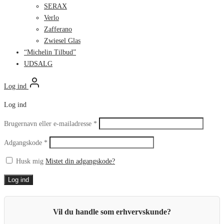
SERAX
Verlo
Zafferano
Zwiesel Glas
“Michelin Tilbud”
UDSALG
Log ind
Log ind
Påkrævet
Brugernavn eller e-mailadresse
*
Påkrævet
Adgangskode
*
Husk mig
Mistet din adgangskode?
Log ind
Vil du handle som erhvervskunde?