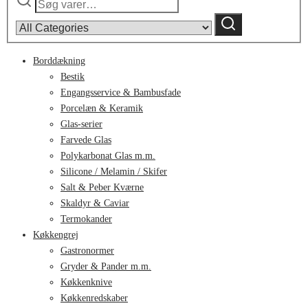
efter:
by
Søg
category:
Borddækning
Bestik
Engangsservice & Bambusfade
Porcelæn & Keramik
Glas-serier
Farvede Glas
Polykarbonat Glas m.m.
Silicone / Melamin / Skifer
Salt & Peber Kværne
Skaldyr & Caviar
Termokander
Køkkengrej
Gastronormer
Gryder & Pander m.m.
Køkkenknive
Køkkenredskaber