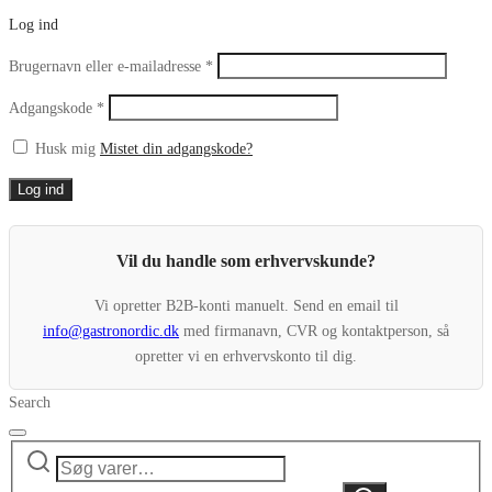
Log ind
Påkrævet
Brugernavn eller e-mailadresse
*
Påkrævet
Adgangskode
*
Husk mig
Mistet din adgangskode?
Log ind
Vil du handle som erhvervskunde?
Vi opretter B2B-konti manuelt. Send en email til
info@gastronordic.dk
med firmanavn, CVR og kontaktperson, så
opretter vi en erhvervskonto til dig.
Search
Søg
Narrow
efter:
by