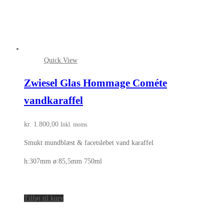
Quick View
Zwiesel Glas Hommage Cométe
vandkaraffel
kr.
1.800,00
Inkl. moms
Smukt mundblæst & facetslebet vand karaffel
h:307mm ø:85,5mm 750ml
Tilføj til kurv