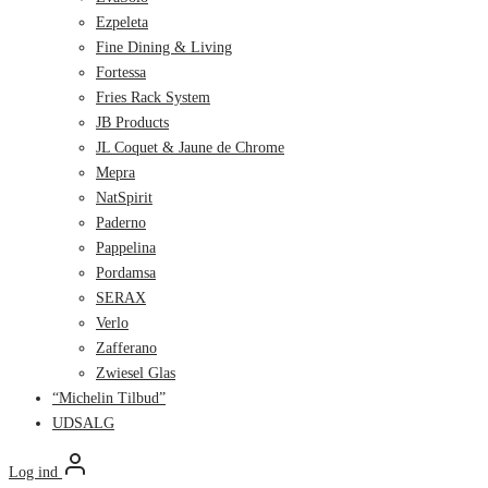
Ezpeleta
Fine Dining & Living
Fortessa
Fries Rack System
JB Products
JL Coquet & Jaune de Chrome
Mepra
NatSpirit
Paderno
Pappelina
Pordamsa
SERAX
Verlo
Zafferano
Zwiesel Glas
“Michelin Tilbud”
UDSALG
Log ind