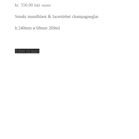
kr.
550,00
Inkl. moms
Smukt mundblæst & facetslebet champagneglas
h:240mm ø:68mm 269ml
Tilføj til kurv