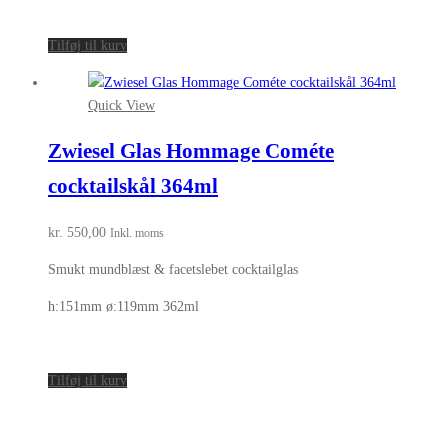
Tilføj til kurv
Quick View
Zwiesel Glas Hommage Cométe
cocktailskål 364ml
kr.
550,00
Inkl. moms
Smukt mundblæst & facetslebet cocktailglas
h:151mm ø:119mm 362ml
Tilføj til kurv