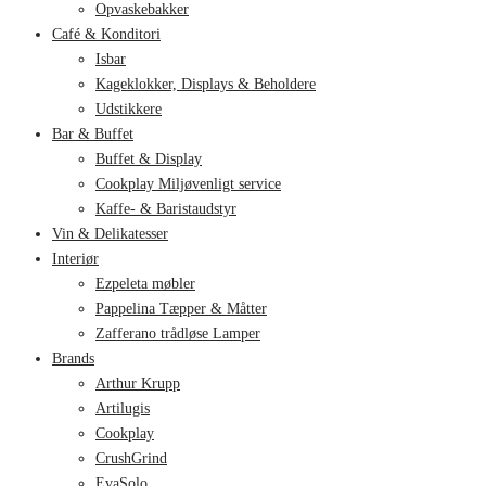
Opvaskebakker
Café & Konditori
Isbar
Kageklokker, Displays & Beholdere
Udstikkere
Bar & Buffet
Buffet & Display
Cookplay Miljøvenligt service
Kaffe- & Baristaudstyr
Vin & Delikatesser
Interiør
Ezpeleta møbler
Pappelina Tæpper & Måtter
Zafferano trådløse Lamper
Brands
Arthur Krupp
Artilugis
Cookplay
CrushGrind
EvaSolo