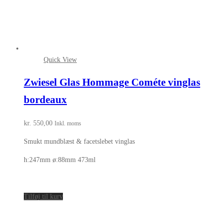
Quick View
Zwiesel Glas Hommage Cométe vinglas
bordeaux
kr.
550,00
Inkl. moms
Smukt mundblæst & facetslebet vinglas
h:247mm ø:88mm 473ml
Tilføj til kurv