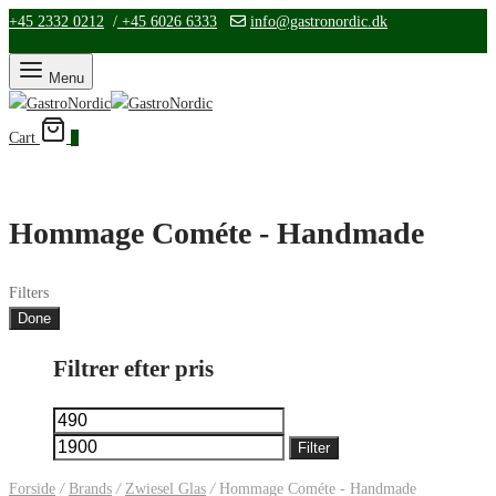
+45 2332 0212
/
+45 6026 6333
info@gastronordic.dk
Menu
Cart
0
Hommage Cométe - Handmade
Filters
Done
Filtrer efter pris
Mindste
Højeste
pris
pris
Filter
Forside
/
Brands
/
Zwiesel Glas
/
Hommage Cométe - Handmade