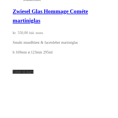
Zwiesel Glas Hommage Cométe
martiniglas
kr.
550,00
Inkl. moms
Smukt mundblæst & facetslebet martiniglas
h:169mm ø:123mm 295ml
Tilføj til kurv