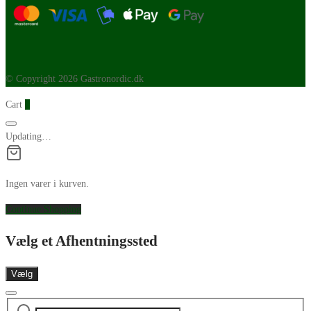
© Copyright 2026 Gastronordic.dk
Cart
0
Updating…
Ingen varer i kurven.
Continue Shopping
Vælg et Afhentningssted
Vælg
Søg
Narrow