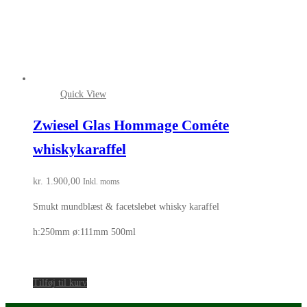
Quick View
Zwiesel Glas Hommage Cométe
whiskykaraffel
kr.
1.900,00
Inkl. moms
Smukt mundblæst & facetslebet whisky karaffel
h:250mm ø:111mm 500ml
Tilføj til kurv