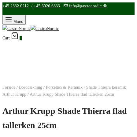
+45 2332 0212
/
+45 6026 6333
info@gastronordic.dk
Menu
Cart
0
Forside
/
Borddækning
/
Porcelæn & Keramik
/
Shade Thierra keramik
Arthur Krupp
/
Arthur Krupp Shade Thierra flad tallerken 25cm
Arthur Krupp Shade Thierra flad
tallerken 25cm