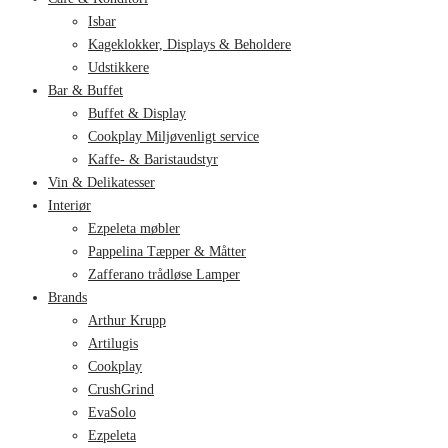
Isbar
Kageklokker, Displays & Beholdere
Udstikkere
Bar & Buffet
Buffet & Display
Cookplay Miljøvenligt service
Kaffe- & Baristaudstyr
Vin & Delikatesser
Interiør
Ezpeleta møbler
Pappelina Tæpper & Måtter
Zafferano trådløse Lamper
Brands
Arthur Krupp
Artilugis
Cookplay
CrushGrind
EvaSolo
Ezpeleta