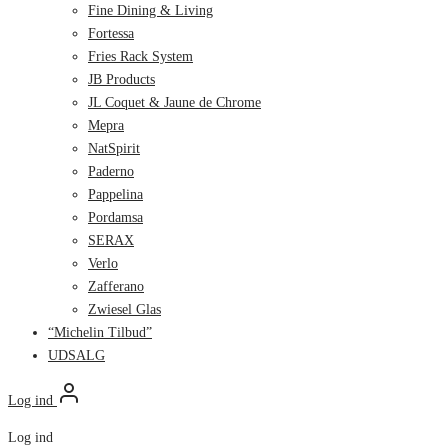
Fine Dining & Living
Fortessa
Fries Rack System
JB Products
JL Coquet & Jaune de Chrome
Mepra
NatSpirit
Paderno
Pappelina
Pordamsa
SERAX
Verlo
Zafferano
Zwiesel Glas
“Michelin Tilbud”
UDSALG
Log ind
Log ind