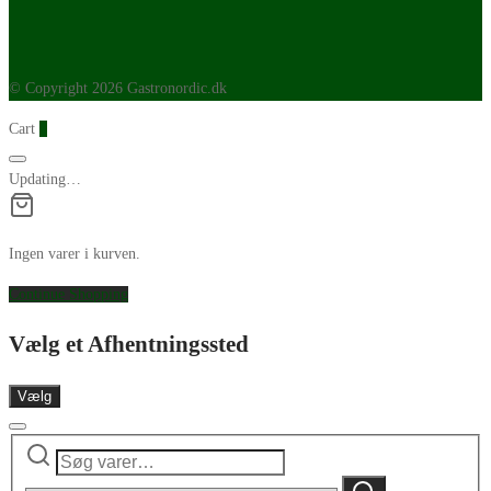
© Copyright 2026 Gastronordic.dk
Cart
0
Updating…
Ingen varer i kurven.
Continue Shopping
Vælg et Afhentningssted
Vælg
Søg
Narrow
efter:
by
Søg