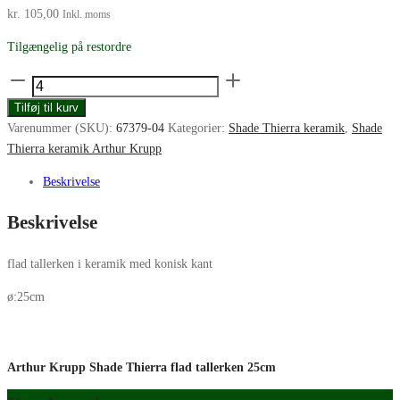
kr.
105,00
Inkl. moms
Tilgængelig på restordre
Arthur
Krupp
Tilføj til kurv
Shade
Varenummer (SKU):
67379-04
Kategorier:
Shade Thierra keramik
,
Shade
Thierra
Thierra keramik Arthur Krupp
flad
tallerken
Beskrivelse
25cm
Beskrivelse
antal
flad tallerken i keramik med konisk kant
ø:25cm
Arthur Krupp Shade Thierra flad tallerken 25cm