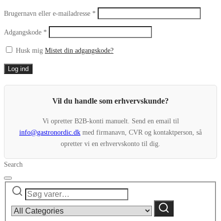
Påkrævet
Brugernavn eller e-mailadresse
*
Påkrævet
Adgangskode
*
Husk mig
Mistet din adgangskode?
Log ind
Vil du handle som erhvervskunde?
Vi opretter B2B-konti manuelt. Send en email til
info@gastronordic.dk
med firmanavn, CVR og kontaktperson, så
opretter vi en erhvervskonto til dig.
Search
Søg
Narrow
efter:
by
Søg
category: