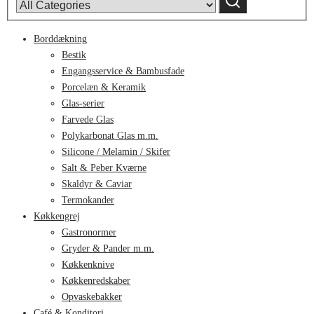
category:
Borddækning
Bestik
Engangsservice & Bambusfade
Porcelæn & Keramik
Glas-serier
Farvede Glas
Polykarbonat Glas m.m.
Silicone / Melamin / Skifer
Salt & Peber Kværne
Skaldyr & Caviar
Termokander
Køkkengrej
Gastronormer
Gryder & Pander m.m.
Køkkenknive
Køkkenredskaber
Opvaskebakker
Café & Konditori