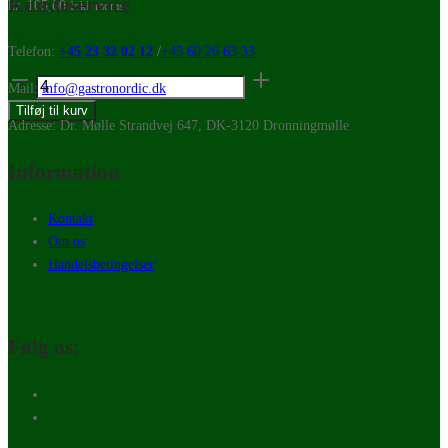
Kundeservice
kr.
105,00
Inkl. moms
Tilgængelig på restordre
Telefon:
+45 23 32 02 12
/
+45 60 26 63 33
Arthur
Mail:
info@gastronordic.dk
Krupp
Tilføj til kurv
Shade
Adresse: Dr. Mølle Strandvej 647, DK-3120 Dronningmølle
Thierra
Information
flad
tallerken
25cm
Kontakt
antal
Om os
Handelsbetingelser
Følg os: