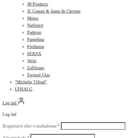
JB Products
JL Coquet & Jaune de Chrome
Mepra
NatSpirit
Paderno
Pappelina
Pordamsa
SERAX
Verlo
Zafferano
Zwiesel Glas
“Michelin Tilbud”
UDSALG
Log ind
Log ind
Påkrævet
Brugernavn eller e-mailadresse
*
Påkrævet
Adgangskode
*