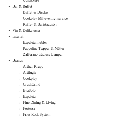
Udstikkere
Bar & Buffet
Buffet & Display
Cookplay Miljøvenligt service
Kaffe- & Baristaudstyr
Vin & Delikatesser
Interiør
Ezpeleta møbler
Pappelina Tæpper & Måtter
Zafferano trådløse Lamper
Brands
Arthur Krupp
Artilugis
Cookplay
CrushGrind
EvaSolo
Ezpeleta
Fine Dining & Living
Fortessa
Fries Rack System