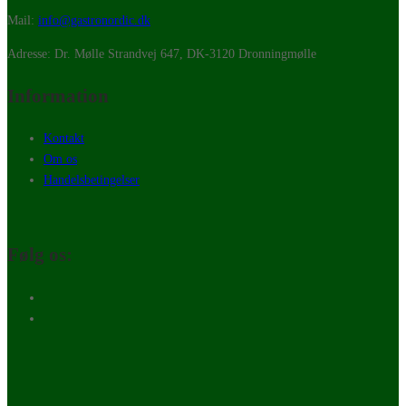
Mail:
info@gastronordic.dk
Adresse: Dr. Mølle Strandvej 647, DK-3120 Dronningmølle
Information
Kontakt
Om os
Handelsbetingelser
Følg os: