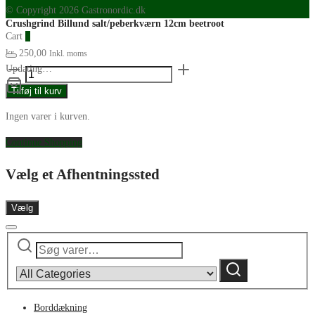
© Copyright 2026 Gastronordic.dk
Crushgrind Billund salt/peberkværn 12cm beetroot
Cart
0
kr.
250,00
Inkl. moms
Crushgrind
Updating…
Billund
Tilføj til kurv
salt/peberkværn
Ingen varer i kurven.
12cm
beetroot
Continue Shopping
antal
Vælg et Afhentningssted
Vælg
Søg
Narrow
efter:
by
Søg
category:
Borddækning