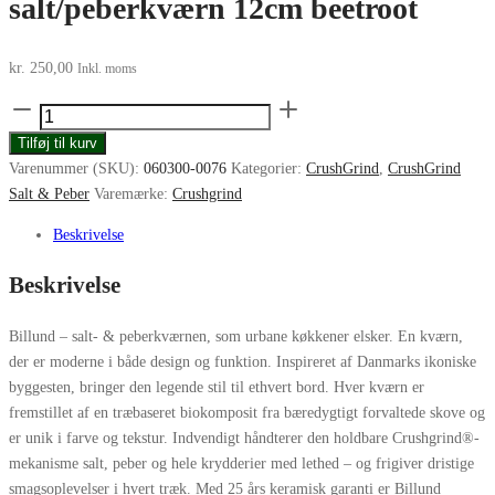
salt/peberkværn 12cm beetroot
kr.
250,00
Inkl. moms
Crushgrind
Billund
Tilføj til kurv
salt/peberkværn
Varenummer (SKU):
060300-0076
Kategorier:
CrushGrind
,
CrushGrind
12cm
Salt & Peber
Varemærke:
Crushgrind
beetroot
antal
Beskrivelse
Beskrivelse
Billund – salt- & peberkværnen, som urbane køkkener elsker. En kværn,
der er moderne i både design og funktion. Inspireret af Danmarks ikoniske
byggesten, bringer den legende stil til ethvert bord. Hver kværn er
fremstillet af en træbaseret biokomposit fra bæredygtigt forvaltede skove og
er unik i farve og tekstur. Indvendigt håndterer den holdbare Crushgrind®-
mekanisme salt, peber og hele krydderier med lethed – og frigiver dristige
smagsoplevelser i hvert træk. Med 25 års keramisk garanti er Billund