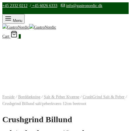
+45 2332 0212
/
+45 6026 6333
info@gastronordic.dk
Menu
Cart
0
Forside
/
Borddækning
/
Salt & Peber Kværne
/
CrushGrind Salt & Peber
/
Crushgrind Billund salt/peberkværn 12cm beetroot
Crushgrind Billund