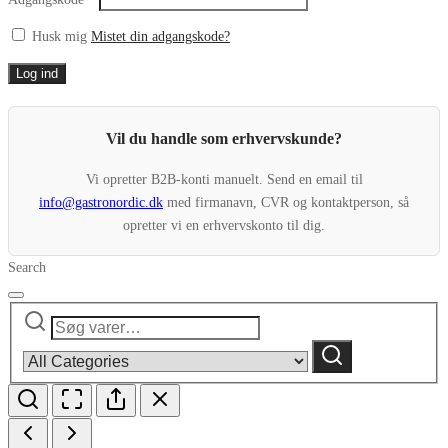
Husk mig
Mistet din adgangskode?
Log ind
Vil du handle som erhvervskunde?
Vi opretter B2B-konti manuelt. Send en email til
info@gastronordic.dk
med firmanavn, CVR og kontaktperson, så
opretter vi en erhvervskonto til dig.
Search
Søg
Narrow
efter:
by
Søg
category: