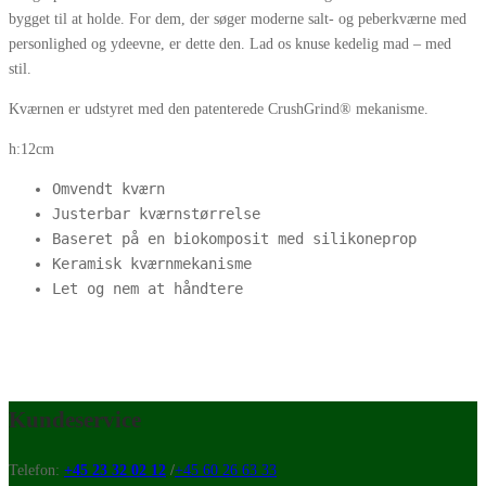
bygget til at holde. For dem, der søger moderne salt- og peberkværne med
personlighed og ydeevne, er dette den. Lad os knuse kedelig mad – med
stil.
Kværnen er udstyret med den patenterede CrushGrind® mekanisme.
h:12cm
Omvendt kværn
Justerbar kværnstørrelse
Baseret på en biokomposit med silikoneprop
Keramisk kværnmekanisme
Let og nem at håndtere
Kundeservice
Telefon:
+45 23 32 02 12
/
+45 60 26 63 33