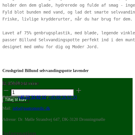
holder den dem glade, hydrerede og fulde af smag - inge
Fyld blot bunden med vand, og lad det smarte selvvandin
Friske, livlige krydderurter, når du har brug for dem.

Lavet af 75% genbrugsplastik, med bløde, legende vinkle
passer Billund Selvvandingspotte perfekt ind i den munt
designet med omhu for dig og Moder Jord.
Crushgrind Billund selvvandingspotte lavender
Kundeservice
kr.
150,00
Inkl. moms
Crushgrind
Billund
Telefon:
+45 23 32 02 12
/
+45 60 26 63 33
Tilføj til kurv
selvvandingspotte
Mail:
info@gastronordic.dk
lavender
antal
Adresse: Dr. Mølle Strandvej 647, DK-3120 Dronningmølle
Information