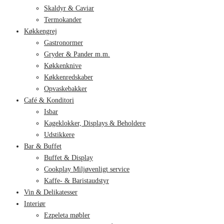
Skaldyr & Caviar
Termokander
Køkkengrej
Gastronormer
Gryder & Pander m.m.
Køkkenknive
Køkkenredskaber
Opvaskebakker
Café & Konditori
Isbar
Kageklokker, Displays & Beholdere
Udstikkere
Bar & Buffet
Buffet & Display
Cookplay Miljøvenligt service
Kaffe- & Baristaudstyr
Vin & Delikatesser
Interiør
Ezpeleta møbler