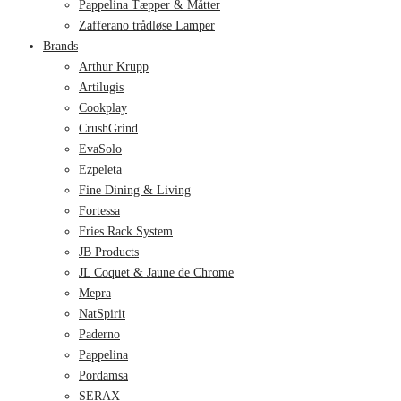
Pappelina Tæpper & Måtter
Zafferano trådløse Lamper
Brands
Arthur Krupp
Artilugis
Cookplay
CrushGrind
EvaSolo
Ezpeleta
Fine Dining & Living
Fortessa
Fries Rack System
JB Products
JL Coquet & Jaune de Chrome
Mepra
NatSpirit
Paderno
Pappelina
Pordamsa
SERAX