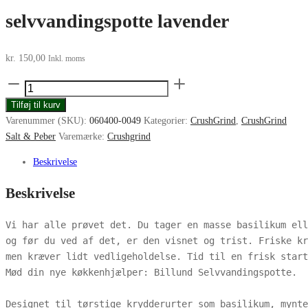
selvvandingspotte lavender
kr.
150,00
Inkl. moms
Crushgrind
Billund
Tilføj til kurv
selvvandingspotte
Varenummer (SKU):
060400-0049
Kategorier:
CrushGrind
,
CrushGrind
lavender
Salt & Peber
Varemærke:
Crushgrind
antal
Beskrivelse
Beskrivelse
Vi har alle prøvet det. Du tager en masse basilikum ell
og før du ved af det, er den visnet og trist. Friske kr
men kræver lidt vedligeholdelse. Tid til en frisk start
Mød din nye køkkenhjælper: Billund Selvvandingspotte.

Designet til tørstige krydderurter som basilikum, mynte