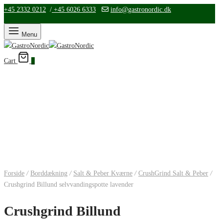
+45 2332 0212
/
+45 6026 6333
info@gastronordic.dk
Menu
Cart
0
Forside
/
Borddækning
/
Salt & Peber Kværne
/
CrushGrind Salt & Peber
/
Crushgrind Billund selvvandingspotte lavender
Crushgrind Billund