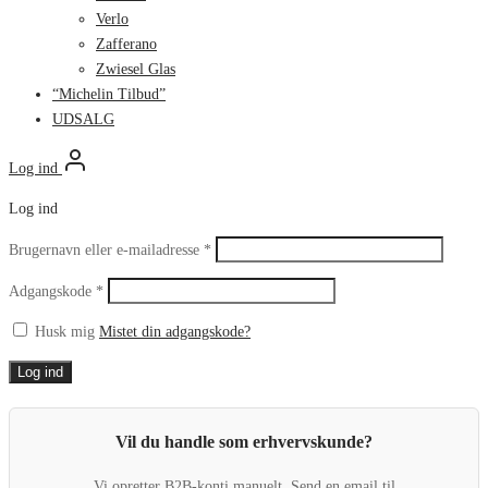
Verlo
Zafferano
Zwiesel Glas
“Michelin Tilbud”
UDSALG
Log ind
Log ind
Påkrævet
Brugernavn eller e-mailadresse
*
Påkrævet
Adgangskode
*
Husk mig
Mistet din adgangskode?
Log ind
Vil du handle som erhvervskunde?
Vi opretter B2B-konti manuelt. Send en email til