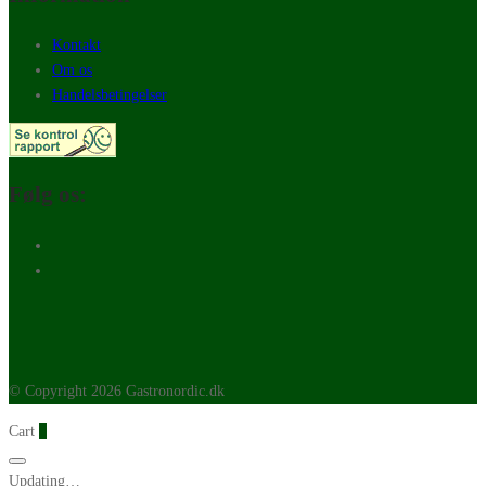
Kontakt
Om os
Handelsbetingelser
Følg os:
© Copyright 2026 Gastronordic.dk
Cart
0
Updating…