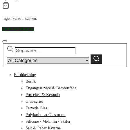
Ingen varer i kurven.
Continue Shopping
Søg
Narrow
efter:
by
Søg
category:
Borddækning
Bestik
Engangsservice & Bambusfade
Porcelæn & Keramik
Glas-serier
Farvede Glas
Polykarbonat Glas m.m.
Silicone / Melamin / Skifer
Salt & Peber Kværne