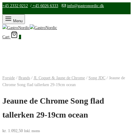
+45 2332 0212
/
+45 6026 6333
info@gastronordic.dk
Menu
Cart
0
Forside
/
Brands
/
JL Coquet & Jaune de Chrome
/
Song JDC
/
Jeaune de
Chrome Song flad tallerken 29-19cm ocean
Jeaune de Chrome Song flad
tallerken 29-19cm ocean
kr.
1.092,50
Inkl. moms