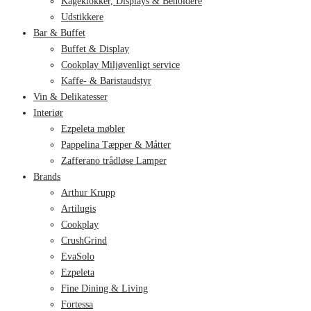
Kageklokker, Displays & Beholdere
Udstikkere
Bar & Buffet
Buffet & Display
Cookplay Miljøvenligt service
Kaffe- & Baristaudstyr
Vin & Delikatesser
Interiør
Ezpeleta møbler
Pappelina Tæpper & Måtter
Zafferano trådløse Lamper
Brands
Arthur Krupp
Artilugis
Cookplay
CrushGrind
EvaSolo
Ezpeleta
Fine Dining & Living
Fortessa