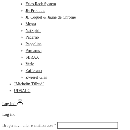
Fries Rack System
JB Products
JL Coquet & Jaune de Chrome
Mepra
NatSpirit
Paderno
Pappelina
Pordamsa
SERAX
Verlo
Zafferano
Zwiesel Glas
“Michelin Tilbud”
UDSALG
Log ind
Log ind
Påkrævet
Brugernavn eller e-mailadresse
*