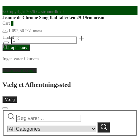
© Copyright 2026 Gastronordic.dk
Jeaune de Chrome Song flad tallerken 29-19cm ocean
Cart
0
kr.
1.092,50
Inkl. moms
Jeaune
Updating…
de
Tilføj til kurv
Chrome
Ingen varer i kurven.
Song
flad
Continue Shopping
tallerken
29-
Vælg et Afhentningssted
19cm
ocean
Vælg
antal
Søg
Narrow
efter:
by
Søg
category: