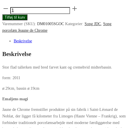
Jeaune
de
Tilføj til kurv
Chrome
Varenummer (SKU):
DM01005SGOC
Kategorier:
Song JDC
,
Song
Song
porcelæn Jeaune de Chrome
flad
tallerken
Beskrivelse
29-
Beskrivelse
19cm
ocean
antal
Stor flad tallerken med bred farvet kant og cremehvid midterbassin.
form: 2011
ø:29cm, bassin ø:19cm
Emaljens magi
Jaune de Chrome fremstiller produkter på sin fabrik i Saint-Léonard de
Noblat, der ligger få kilometer fra Limoges (Haute Vienne – Frankrig), som
forbinder traditionelt porcelænsarbejde med moderne færdiggørelse med