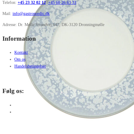
Telefon:
+45 23 32 02 12
/
+45 60 26 63 33
Mail:
info@gastronordic.dk
Adresse: Dr. Mølle Strandvej 647, DK-3120 Dronningmølle
Information
Kontakt
Om os
Handelsbetingelser
Følg os: