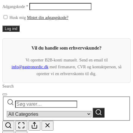
Påkrævet
Adgangskode
*
Husk mig
Mistet din adgangskode?
Log ind
Vil du handle som erhvervskunde?
Vi opretter B2B-konti manuelt. Send en email til
info@gastronordic.dk
med firmanavn, CVR og kontaktperson, så
opretter vi en erhvervskonto til dig.
Search
Søg
Narrow
efter:
by
Søg
category: