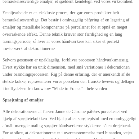
bemærkelsesværdige emaljer, et sjældent kendetegn ved vores virksomhed.
Emaljearbejde er en eksklusiv proces, der gør vores produkter helt
bemærkelsesværdige. Det består i omhyggelig påføring af en legering af
emaljer og metalliske komponenter på porcelænet for at opnå en meget
overraskende effekt. Denne teknik kræver stor færdighed og en lang
træningsperiode, så hver af vores håndværkere kan sikre et perfekt
mesterværk af dekorationerne.
Selvom gestussen er upåklagelig, forbliver processen håndværksmæssig.
Hvert stykke har en unik dimension, med små variationer i dekorationen
under brændingsprocessen. Rig på denne erfaring, der er anerkendt af de
største kokke, repræsenterer vores porcelæn den franske levevis og deltager
i indflydelsen fra knowhow “Made in France” i hele verden.
Sprøjtning af emaljer
Alle dekorationerne af farven Jaune de Chrome påføres porcelænet ved
hjælp af sprøjteteknikken. Ved hjælp af en sprøjtepistol med en omhyggeligt
afmålt mængde maling sprøjter håndværkerne stykkerne på en drejebænk.
For at sikre, at dekorationerne er i overensstemmelse med hinanden, vejes