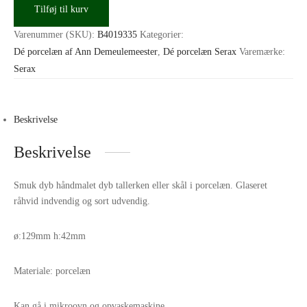
Tilføj til kurv
tallerken
xs
Varenummer (SKU):
B4019335
Kategorier:
white/black
Dé porcelæn af Ann Demeulemeester
,
Dé porcelæn Serax
Varemærke:
D
Serax
129mm
antal
Beskrivelse
Beskrivelse
Smuk dyb håndmalet dyb tallerken eller skål i porcelæn. Glaseret
råhvid indvendig og sort udvendig.
ø:129mm h:42mm
Materiale: porcelæn
Kan gå i mikroovn og opvaskemaskine