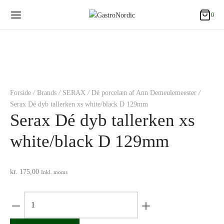
0
0
Cart
Updating…
Ingen varer i kurven.
Continue Shopping
Forside
/
Brands
/
SERAX
/
Dé porcelæn af Ann Demeulemeester
/
Serax Dé dyb tallerken xs white/black D 129mm
Serax Dé dyb tallerken xs
white/black D 129mm
kr.
175,00
Inkl. moms
Serax
Dé
dyb