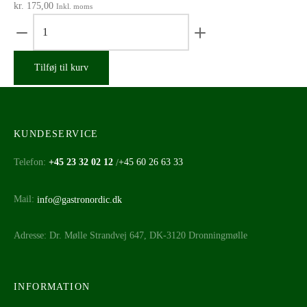
kr.
175,00
Inkl. moms
Serax
Dé
dyb
Tilføj til kurv
tallerken
xs
white/black
D
129mm
KUNDESERVICE
antal
Telefon:
+45 23 32 02 12
/
+45 60 26 63 33
Mail:
info@gastronordic.dk
Adresse: Dr. Mølle Strandvej 647, DK-3120 Dronningmølle
INFORMATION