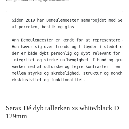
Siden 2019 har Demeulemeester samarbejdet med Serax
af porcelæn, bestik og glas. 

Ann Demeulemeester er kendt for at repræsentere en 
Hun hæver sig over trends og tilbyder i stedet en v
der er både dybt personlig og dybt relevant for sin
integritet og stærke uafhængighed. I bund og grund 
værker med at udforske og fejre kontraster - en skø
mellem styrke og skrøbelighed, struktur og nonchala
eksklusivitet og funktionalitet.
Serax Dé dyb tallerken xs white/black D
129mm