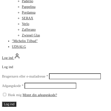
Paderno
Pappelina
Pordamsa
SERAX
Verlo
Zafferano
Zwiesel Glas
“Michelin Tilbud”
UDSALG
Log ind
Log ind
Påkrævet
Brugernavn eller e-mailadresse
*
Påkrævet
Adgangskode
*
Husk mig
Mistet din adgangskode?
Log ind