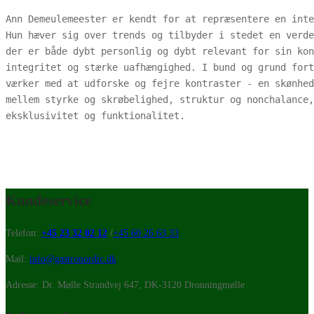
Ann Demeulemeester er kendt for at repræsentere en inte
Hun hæver sig over trends og tilbyder i stedet en verde
der er både dybt personlig og dybt relevant for sin kon
integritet og stærke uafhængighed. I bund og grund fort
værker med at udforske og fejre kontraster - en skønhed
mellem styrke og skrøbelighed, struktur og nonchalance,
eksklusivitet og funktionalitet.
Kundeservice
Telefon:
+45 23 32 02 12
/
+45 60 26 63 33
Mail:
info@gastronordic.dk
Adresse: Dr. Mølle Strandvej 647, DK-3120 Dronningmølle