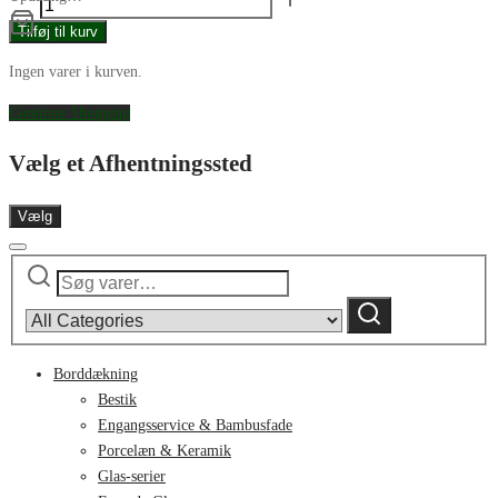
Dé
Tilføj til kurv
flad
Ingen varer i kurven.
tallerken
M
Continue Shopping
white/black
5
Vælg et Afhentningssted
175mm
antal
Vælg
Søg
Narrow
efter:
by
Søg
category:
Borddækning
Bestik
Engangsservice & Bambusfade
Porcelæn & Keramik
Glas-serier