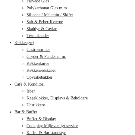
Farvede Glas
Polykarbonat Glas m.m.
Silicone / Melamin / Skifer
Salt & Peber Kværne
Skaldyr & Caviar
Termokander
Køkkengrej
Gastronormer
Gryder & Pander m.m.
Køkkenknive
Køkkenredskaber
Opvaskebakker
Café & Konditori
Isbar
Kageklokker, Displays & Beholdere
Udstikkere
Bar & Buffet
Buffet & Display
Cookplay Miljøvenligt service
Kaffe- & Baristaudstyr