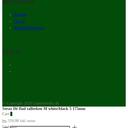
Information
Kontakt
Om os
Handelsbetingelser
Følg os:
© Copyright 2026 Gastronordic.dk
Serax Dé flad tallerken M white/black 5 175mm
Cart
0
kr.
310,00
Inkl. moms
Serax
Updating…