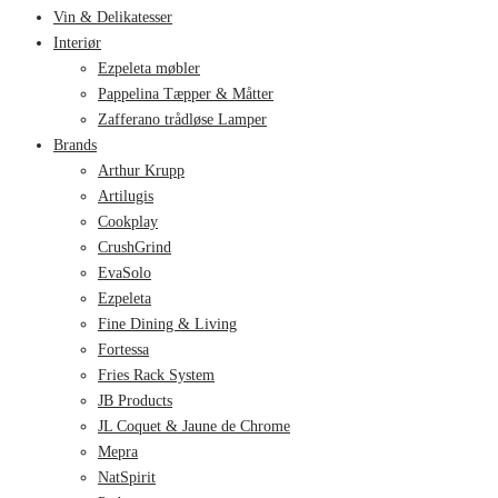
Vin & Delikatesser
Interiør
Ezpeleta møbler
Pappelina Tæpper & Måtter
Zafferano trådløse Lamper
Brands
Arthur Krupp
Artilugis
Cookplay
CrushGrind
EvaSolo
Ezpeleta
Fine Dining & Living
Fortessa
Fries Rack System
JB Products
JL Coquet & Jaune de Chrome
Mepra
NatSpirit