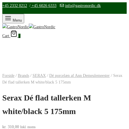
+45 2332 0212
/
+45 6026 6333
info@gastronordic.dk
Menu
Cart
0
Forside
/
Brands
/
SERAX
/
Dé porcelæn af Ann Demeulemeester
/
Serax
Dé flad tallerken M white/black 5 175mm
Serax Dé flad tallerken M
white/black 5 175mm
kr.
310,00
Inkl. moms