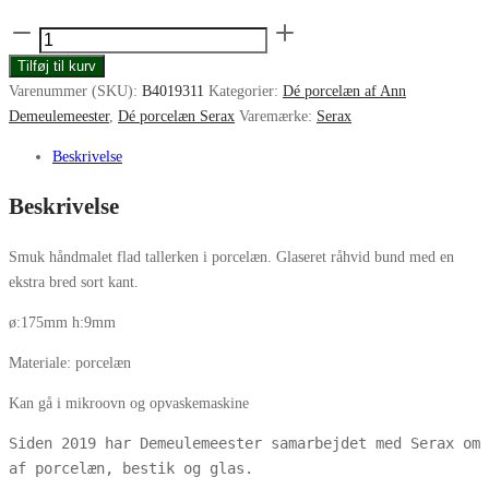
Serax
Dé
Tilføj til kurv
flad
Varenummer (SKU):
B4019311
Kategorier:
Dé porcelæn af Ann
tallerken
Demeulemeester
,
Dé porcelæn Serax
Varemærke:
Serax
M
white/black
Beskrivelse
5
Beskrivelse
175mm
antal
Smuk håndmalet flad tallerken i porcelæn. Glaseret råhvid bund med en
ekstra bred sort kant.
ø:175mm h:9mm
Materiale: porcelæn
Kan gå i mikroovn og opvaskemaskine
Siden 2019 har Demeulemeester samarbejdet med Serax om 
af porcelæn, bestik og glas. 
