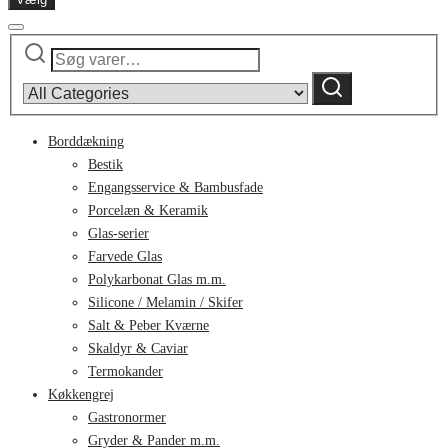
Søg
Narrow
efter:
by
Søg
category:
Borddækning
Bestik
Engangsservice & Bambusfade
Porcelæn & Keramik
Glas-serier
Farvede Glas
Polykarbonat Glas m.m.
Silicone / Melamin / Skifer
Salt & Peber Kværne
Skaldyr & Caviar
Termokander
Køkkengrej
Gastronormer
Gryder & Pander m.m.