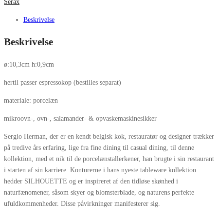
Serax
Beskrivelse
Beskrivelse
ø:10,3cm h:0,9cm
hertil passer espressokop (bestilles separat)
materiale: porcelæn
mikroovn-, ovn-, salamander- & opvaskemaskinesikker
Sergio Herman, der er en kendt belgisk kok, restauratør og designer trækker
på tredive års erfaring, lige fra fine dining til casual dining, til denne
kollektion, med et nik til de porcelænstallerkener, han brugte i sin restaurant
i starten af ​​sin karriere. Konturerne i hans nyeste tableware kollektion
hedder SILHOUETTE og er inspireret af den tidløse skønhed i
naturfænomener, såsom skyer og blomsterblade, og naturens perfekte
ufuldkommenheder. Disse påvirkninger manifesterer sig.