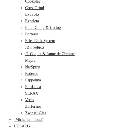
Cookplay
CrushGrind
EvaSolo
Ezpeleta
Fine Dining & Living
Fortessa
Fries Rack System
JB Products
JL Coquet & Jaune de Chrome
Mepra
NatSpirit
Paderno
Pappelina
Pordamsa
SERAX
Verlo
Zafferano
Zwiesel Glas
“Michelin Tilbud”
UDSALG