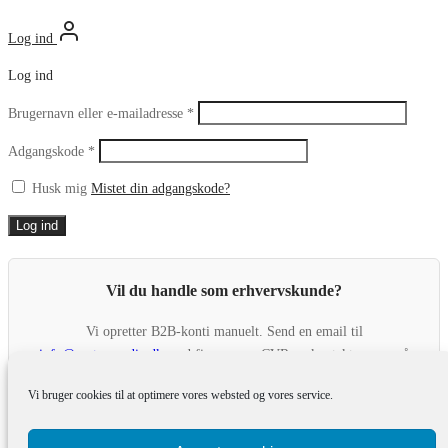
Log ind
Log ind
Påkrævet
Brugernavn eller e-mailadresse
*
Påkrævet
Adgangskode
*
Husk mig
Mistet din adgangskode?
Log ind
Vil du handle som erhvervskunde?
Vi opretter B2B-konti manuelt. Send en email til
info@gastronordic.dk
med firmanavn, CVR og kontaktperson, så
opretter vi en erhvervskonto til dig.
Vi bruger cookies til at optimere vores websted og vores service.
Search