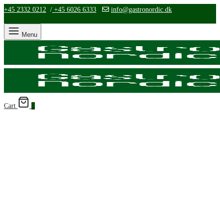
+45 2332 0212
/
+45 6026 6333
info@gastronordic.dk
Menu
Cart
0