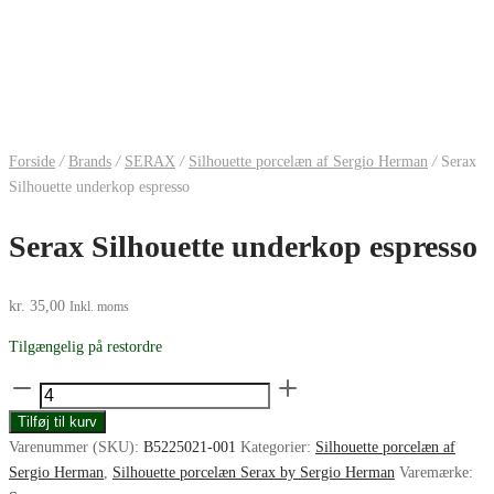
Forside
/
Brands
/
SERAX
/
Silhouette porcelæn af Sergio Herman
/
Serax
Silhouette underkop espresso
Serax Silhouette underkop espresso
kr.
35,00
Inkl. moms
Tilgængelig på restordre
Serax
Silhouette
Tilføj til kurv
underkop
Varenummer (SKU):
B5225021-001
Kategorier:
Silhouette porcelæn af
espresso
Sergio Herman
,
Silhouette porcelæn Serax by Sergio Herman
Varemærke:
antal