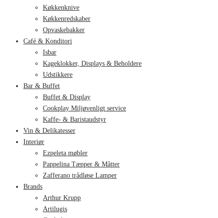
Køkkenknive
Køkkenredskaber
Opvaskebakker
Café & Konditori
Isbar
Kageklokker, Displays & Beholdere
Udstikkere
Bar & Buffet
Buffet & Display
Cookplay Miljøvenligt service
Kaffe- & Baristaudstyr
Vin & Delikatesser
Interiør
Ezpeleta møbler
Pappelina Tæpper & Måtter
Zafferano trådløse Lamper
Brands
Arthur Krupp
Artilugis