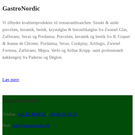
GastroNordic
Vi tilbyder kvalitetsprodukter til restaurantbranchen. Smukt & unikt
porcelæn, keramik, bestik, krystalglas & borosilikatglas fra Zwiesel Glas,
Zafferano, Serax og Pordamsa. Porcelæn, keramik og bestik fra JL Coquet
& Jeaune de Chrome, Pordamsa, Serax, Cookplay, Artilugis, Zwiesel
Fortessa, Zafferano, Mepra, Verlo og Arthur Krupp. samt professionelt
køkkengrej fra Paderno og Déglon.
Læs mere
Kundeservice
Telefon:
+45 23 32 02 12
/
+45 60 26 63 33
Mail:
info@gastronordic.dk