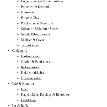
Engangsservice & Bambusfade
Porcelæn & Keramik
Glas-serier
Farvede Glas
Polykarbonat Glas m.m.
Silicone / Melamin / Skifer
Salt & Peber Kværne
Skaldyr & Caviar
Termokander
Køkkengrej
Gastronormer
Gryder & Pander m.m.
Køkkenknive
Køkkenredskaber
Opvaskebakker
Café & Konditori
Isbar
Kageklokker, Displays & Beholdere
Udstikkere
Bar & Buffet