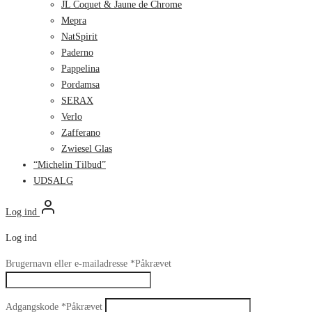
JL Coquet & Jaune de Chrome
Mepra
NatSpirit
Paderno
Pappelina
Pordamsa
SERAX
Verlo
Zafferano
Zwiesel Glas
“Michelin Tilbud”
UDSALG
Log ind
Log ind
Brugernavn eller e-mailadresse
*
Påkrævet
Adgangskode
*
Påkrævet