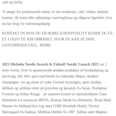
café og buffet.
Vi sørger for professionelt udstyr til din restaurant, café, vinbar, natklub,
kantine, dit hotel eller udlejnings-/cateringfirma og rådgiver ligeledes, hvis
du har brug for indretningshjælp.
KONTAKT OS HVIS DU ER HORECA/HOSPITALITY KUNDE OG FÅ
ET LOGIN TIL B2B OMRÅDET, HVOR DU KAN SE DINE
LISTESPRISER EXCL. MOMS.
2025 Michelin Nordic Awards &
Falstaff Nordic Launch 2025
var 2
store events, hvor vi sponsorerede smukke produkter til borddækning og
servering. Der blev spist med bestik fra italienske Mepra, drukket
champagne, vin og antini af tyske Zwiesel krystalglas, spist smukke,
delikate og sublime retter på porcelæn og keramik fra Serax, Pordamsa,
Fortessa og Arthur Krupp…alt sammen kreeret af stjernekokkene Claus
Henriksen fra restaurant MOTA, Rasmus Munk fra Alchemist, Brian Mark
Hansen fra Søllerød Kro (og snart CORI Hornbæk Hotel), Nicolai
Nørregaard fra Kadeau, Matthias Diether fra 180° Tallinn samt Magnus