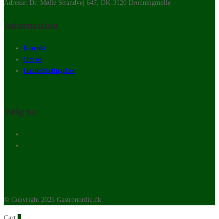
Adresse: Dr. Mølle Strandvej 647, DK-3120 Dronningmølle
Information
Kontakt
Om os
Handelsbetingelser
Følg os:
© Copyright 2026 Gastronordic.dk
Cart
0