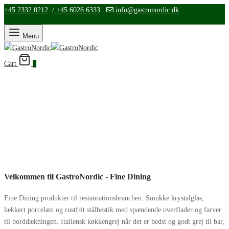
+45 2332 0212
/
+45 6026 6333
info@gastronordic.dk
Menu
Cart
0
Velkommen til GastroNordic - Fine Dining
Fine Dining produkter til restaurationsbranchen. Smukke krystalglas,
lækkert porcelæn og rustfrit stålbestik med spændende overflader og farver
til borddækningen. Italiensk køkkengrej når det er bedst og godt grej til bar,