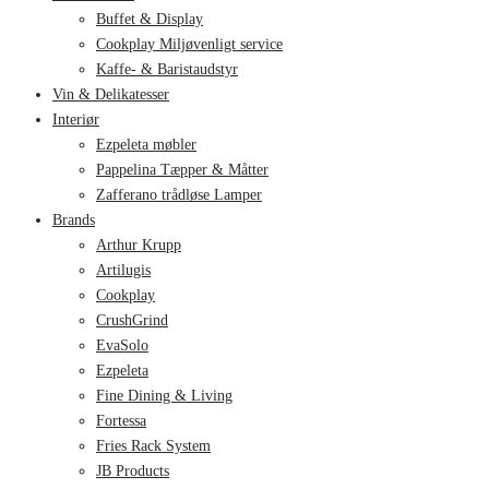
Buffet & Display
Cookplay Miljøvenligt service
Kaffe- & Baristaudstyr
Vin & Delikatesser
Interiør
Ezpeleta møbler
Pappelina Tæpper & Måtter
Zafferano trådløse Lamper
Brands
Arthur Krupp
Artilugis
Cookplay
CrushGrind
EvaSolo
Ezpeleta
Fine Dining & Living
Fortessa
Fries Rack System
JB Products