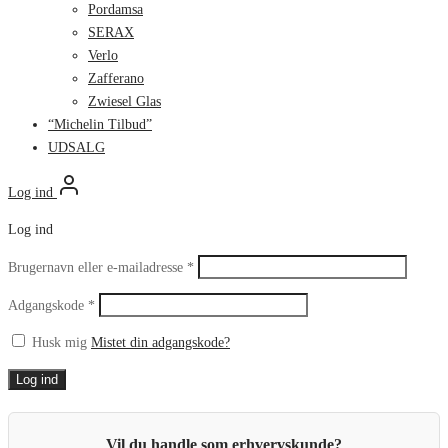
Pordamsa
SERAX
Verlo
Zafferano
Zwiesel Glas
“Michelin Tilbud”
UDSALG
Log ind
Log ind
Påkrævet
Brugernavn eller e-mailadresse
*
Påkrævet
Adgangskode
*
Husk mig
Mistet din adgangskode?
Log ind
Vil du handle som erhvervskunde?