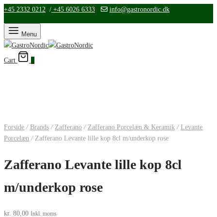
+45 2332 0212
/
+45 6026 6333
info@gastronordic.dk
Menu
Cart
0
Forside
/
Brands
/
Zafferano
/
Zafferano Porcelæn & Keramik
/
Levante
Porcelæn
/
Zafferano Levante lille kop 8cl m/underkop rose
Zafferano Levante lille kop 8cl
m/underkop rose
kr.
80,00
Inkl. moms