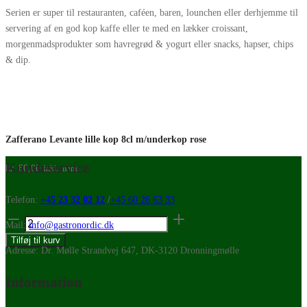
Serien er super til restauranten, caféen, baren, lounchen eller derhjemme til
servering af en god kop kaffe eller te med en lækker croissant,
morgenmadsprodukter som havregrød & yogurt eller snacks, hapser, chips
& dip.
Zafferano Levante lille kop 8cl m/underkop rose
Kundeservice
kr.
80,00
Inkl. moms
Tilgængelig på restordre
Telefon:
+45 23 32 02 12
/
+45 60 26 63 33
Zafferano
Mail:
info@gastronordic.dk
Levante
Tilføj til kurv
lille
Adresse: Dr. Mølle Strandvej 647, DK-3120 Dronningmølle
kop
Information
8cl
m/underkop