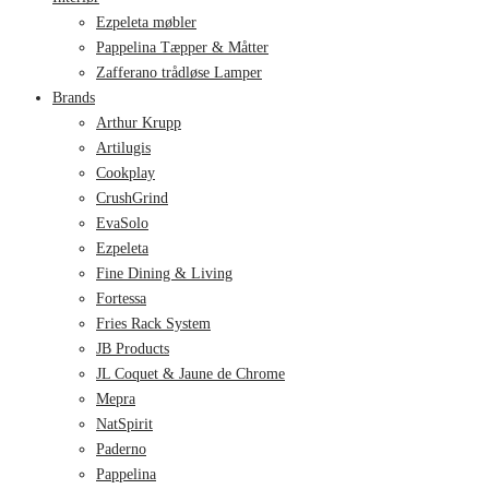
Ezpeleta møbler
Pappelina Tæpper & Måtter
Zafferano trådløse Lamper
Brands
Arthur Krupp
Artilugis
Cookplay
CrushGrind
EvaSolo
Ezpeleta
Fine Dining & Living
Fortessa
Fries Rack System
JB Products
JL Coquet & Jaune de Chrome
Mepra
NatSpirit
Paderno
Pappelina