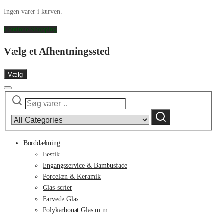
Ingen varer i kurven.
Continue Shopping
Vælg et Afhentningssted
Vælg
Søg
Narrow
efter:
by
Søg
category:
Borddækning
Bestik
Engangsservice & Bambusfade
Porcelæn & Keramik
Glas-serier
Farvede Glas
Polykarbonat Glas m.m.