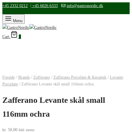
+45 2332 0212
/
+45 6026 6333
info@gastronordic.dk
Menu
Cart
0
Forside
/
Brands
/
Zafferano
/
Zafferano Porcelæn & Keramik
/
Levante
Porcelæn
/
Zafferano Levante skål small 116mm ochra
Zafferano Levante skål small
116mm ochra
kr.
50,00
Inkl. moms