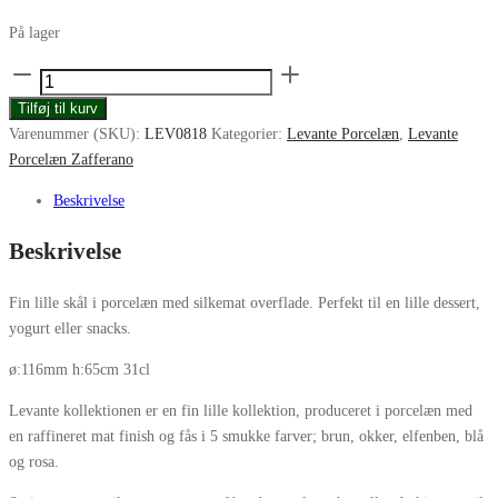
På lager
Zafferano
Levante
Tilføj til kurv
skål
Varenummer (SKU):
LEV0818
Kategorier:
Levante Porcelæn
,
Levante
small
Porcelæn Zafferano
116mm
ochra
Beskrivelse
antal
Beskrivelse
Fin lille skål i porcelæn med silkemat overflade. Perfekt til en lille dessert,
yogurt eller snacks.
ø:116mm h:65cm 31cl
Levante kollektionen er en fin lille kollektion, produceret i porcelæn med
en raffineret mat finish og fås i 5 smukke farver; brun, okker, elfenben, blå
og rosa.