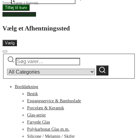
Ingen varer i kurven.
Levante
Tilføj til kurv
skål
Continue Shopping
small
116mm
Vælg et Afhentningssted
ochra
antal
Vælg
Søg
Narrow
efter:
by
Søg
category:
Borddækning
Bestik
Engangsservice & Bambusfade
Porcelæn & Keramik
Glas-serier
Farvede Glas
Polykarbonat Glas m.m.
Silicone / Melamin / Skifer