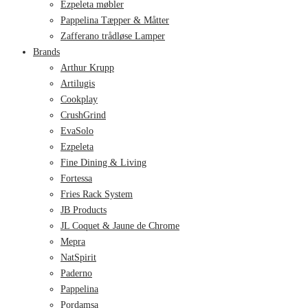
Ezpeleta møbler
Pappelina Tæpper & Måtter
Zafferano trådløse Lamper
Brands
Arthur Krupp
Artilugis
Cookplay
CrushGrind
EvaSolo
Ezpeleta
Fine Dining & Living
Fortessa
Fries Rack System
JB Products
JL Coquet & Jaune de Chrome
Mepra
NatSpirit
Paderno
Pappelina
Pordamsa