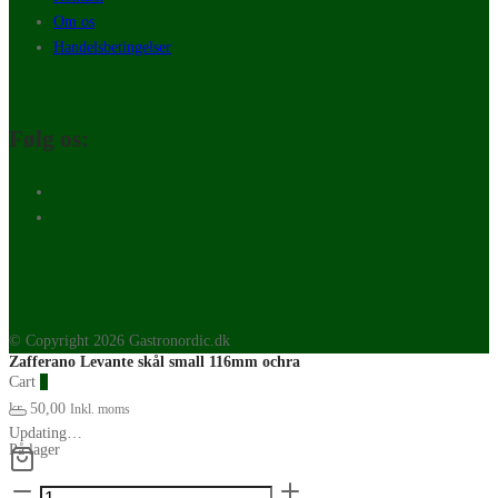
Om os
Handelsbetingelser
Følg os:
© Copyright 2026 Gastronordic.dk
Zafferano Levante skål small 116mm ochra
Cart
0
kr.
50,00
Inkl. moms
Updating…
På lager
Zafferano