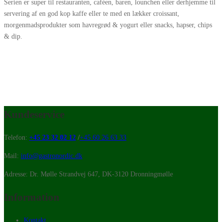
Serien er super til restauranten, caféen, baren, lounchen eller derhjemme til
servering af en god kop kaffe eller te med en lækker croissant,
morgenmadsprodukter som havregrød & yogurt eller snacks, hapser, chips
& dip.
Kundeservice
Telefon:
+45 23 32 02 12
/
+45 60 26 63 33
Mail:
info@gastronordic.dk
Adresse: Dr. Mølle Strandvej 647, DK-3120 Dronningmølle
Information
Kontakt