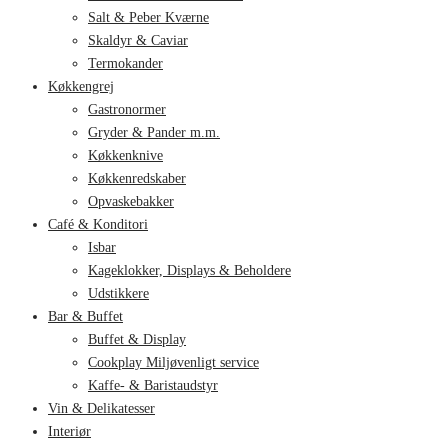
Salt & Peber Kværne
Skaldyr & Caviar
Termokander
Køkkengrej
Gastronormer
Gryder & Pander m.m.
Køkkenknive
Køkkenredskaber
Opvaskebakker
Café & Konditori
Isbar
Kageklokker, Displays & Beholdere
Udstikkere
Bar & Buffet
Buffet & Display
Cookplay Miljøvenligt service
Kaffe- & Baristaudstyr
Vin & Delikatesser
Interiør