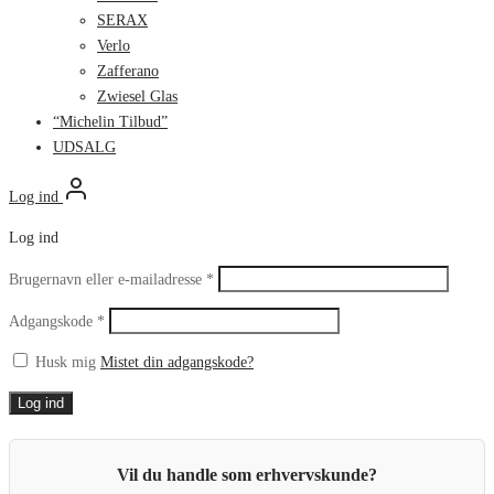
SERAX
Verlo
Zafferano
Zwiesel Glas
“Michelin Tilbud”
UDSALG
Log ind
Log ind
Påkrævet
Brugernavn eller e-mailadresse
*
Påkrævet
Adgangskode
*
Husk mig
Mistet din adgangskode?
Log ind
Vil du handle som erhvervskunde?