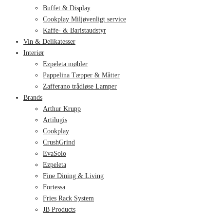
Buffet & Display
Cookplay Miljøvenligt service
Kaffe- & Baristaudstyr
Vin & Delikatesser
Interiør
Ezpeleta møbler
Pappelina Tæpper & Måtter
Zafferano trådløse Lamper
Brands
Arthur Krupp
Artilugis
Cookplay
CrushGrind
EvaSolo
Ezpeleta
Fine Dining & Living
Fortessa
Fries Rack System
JB Products