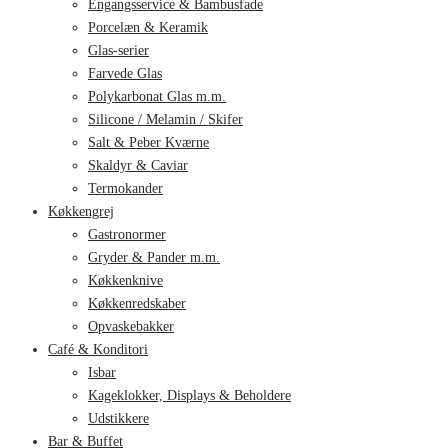
Engangsservice & Bambusfade
Porcelæn & Keramik
Glas-serier
Farvede Glas
Polykarbonat Glas m.m.
Silicone / Melamin / Skifer
Salt & Peber Kværne
Skaldyr & Caviar
Termokander
Køkkengrej
Gastronormer
Gryder & Pander m.m.
Køkkenknive
Køkkenredskaber
Opvaskebakker
Café & Konditori
Isbar
Kageklokker, Displays & Beholdere
Udstikkere
Bar & Buffet