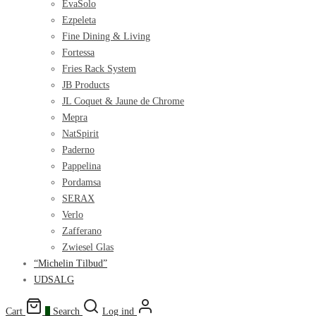
EvaSolo
Ezpeleta
Fine Dining & Living
Fortessa
Fries Rack System
JB Products
JL Coquet & Jaune de Chrome
Mepra
NatSpirit
Paderno
Pappelina
Pordamsa
SERAX
Verlo
Zafferano
Zwiesel Glas
“Michelin Tilbud”
UDSALG
Cart
0
Search
Log ind