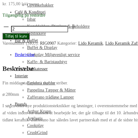
kr.
175,00
Inkl. moms
Opvaskebakker
Café & Konditori
Tilgængelig på restordre
Isbar
Zafferano
Kageklokker, Displays & Beholdere
Lido
Udstikkere
Tilføj til kurv
Righe
Bar & Buffet
Varenummer (SKU):
RIG0907
Kategorier:
Lido Keramik
,
Lido Keramik Zaf
flad
Buffet & Display
tallerken
Beskrivelse
Cookplay Miljøvenligt service
28cm
Kaffe- & Baristaudstyr
Beskrivelse
sand
Vin & Delikatesser
antal
Interiør
Ezpeleta møbler
Fin middagstallerken i skønne striber.
Pappelina Tæpper & Måtter
ø:280mm
Zafferano trådløse Lamper
Brands
I søgen efter nye produktionsteknikker og løsninger, i overensstemmelse med 
Arthur Krupp
af viden inden for kunsten at bearbejde ler, der går tilbage til det 10. århun
Artilugis
tidløst keramik. Zafferano har således lavet partnerskab med et af de sidste his
Cookplay
CrushGrind