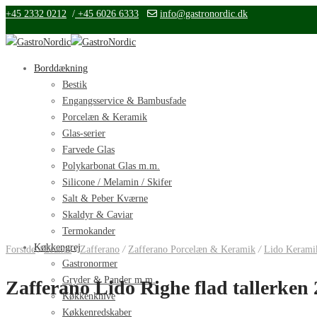
+45 2332 0212
/
+45 6026 6333
info@gastronordic.dk
Borddækning
Bestik
Engangsservice & Bambusfade
Porcelæn & Keramik
Glas-serier
Farvede Glas
Polykarbonat Glas m.m.
Silicone / Melamin / Skifer
Salt & Peber Kværne
Skaldyr & Caviar
Termokander
Køkkengrej
Forside
/
Brands
/
Zafferano
/
Zafferano Porcelæn & Keramik
/
Lido Kerami
Gastronormer
Gryder & Pander m.m.
Zafferano Lido Righe flad tallerken
Køkkenknive
Køkkenredskaber