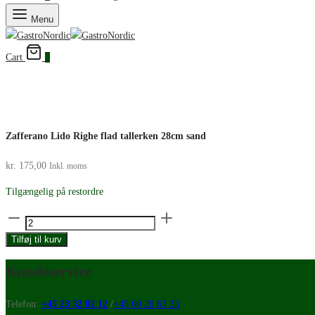
Menu
Cart
0
Zafferano Lido Righe flad tallerken 28cm sand
kr.
175,00
Inkl. moms
Tilgængelig på restordre
Zafferano
Lido
Tilføj til kurv
Righe
flad
Kundeservice
tallerken
28cm
Telefon:
+45 23 32 02 12
/
+45 60 26 63 33
sand