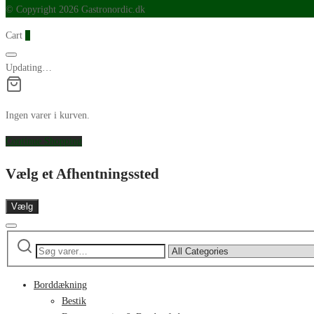
© Copyright 2026 Gastronordic.dk
Cart
0
Updating…
Ingen varer i kurven.
Continue Shopping
Vælg et Afhentningssted
Vælg
Søg
Narrow
efter:
by
category:
Borddækning
Bestik