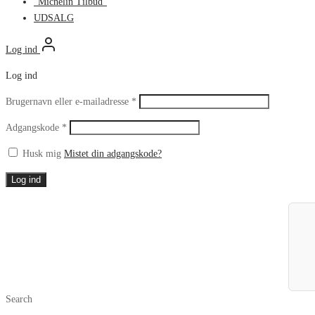
“Michelin Tilbud”
UDSALG
Log ind
Log ind
Påkrævet
Brugernavn eller e-mailadresse
*
Påkrævet
Adgangskode
*
Husk mig
Mistet din adgangskode?
Log ind
Search