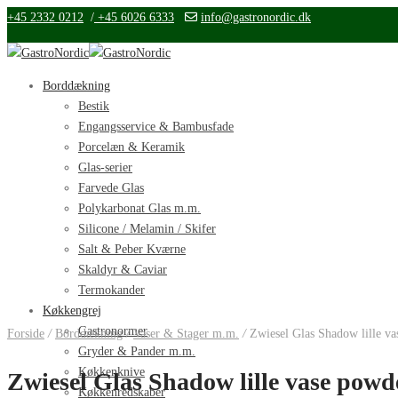
+45 2332 0212
/
+45 6026 6333
info@gastronordic.dk
Borddækning
Bestik
Engangsservice & Bambusfade
Porcelæn & Keramik
Glas-serier
Farvede Glas
Polykarbonat Glas m.m.
Silicone / Melamin / Skifer
Salt & Peber Kværne
Skaldyr & Caviar
Termokander
Køkkengrej
Gastronormer
Forside
/
Borddækning
/
Vaser & Stager m.m.
/
Zwiesel Glas Shadow lille v
Gryder & Pander m.m.
Køkkenknive
Zwiesel Glas Shadow lille vase powd
Køkkenredskaber