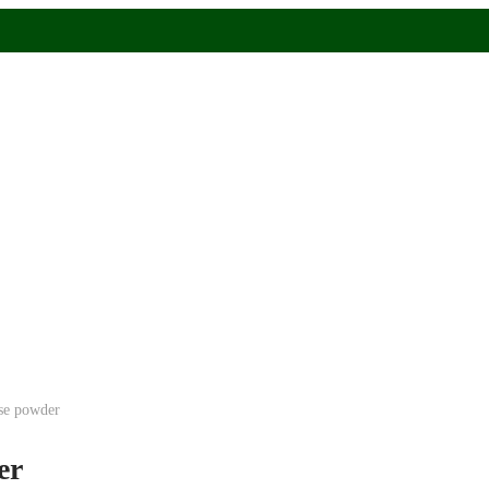
ase powder
er