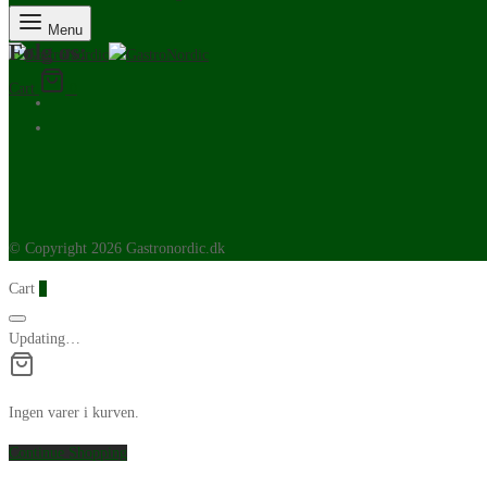
Menu
Følg os:
Cart
0
© Copyright 2026 Gastronordic.dk
Cart
0
Updating…
Ingen varer i kurven.
Continue Shopping