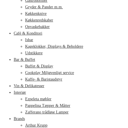
Gastronormer
Gryder & Pander m.m.
Køkkenknive
Køkkenredskaber
Opvaskebakker
Café & Konditori
Isbar
Kageklokker, Displays & Beholdere
Udstikkere
Bar & Buffet
Buffet & Display
Cookplay Miljøvenligt service
Kaffe- & Baristaudstyr
Vin & Delikatesser
Interiør
Ezpeleta møbler
Pappelina Tæpper & Måtter
Zafferano trådløse Lamper
Brands
Arthur Krupp