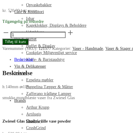
Opvaskebakker
kr.
520,00
Inkl. moms
Café & Konditori
Isbar
Tilgængelig på restordre
Kageklokker, Displays & Beholdere
Zwiesel
Udstikkere
Glas
Bar & Buffet
Tilføj til kurv
Shadow
Buffet & Display
Varenummer (SKU):
121577
Kategorier:
Vaser - Handmade
,
Vaser & Stager
lille
Cookplay Miljøvenligt service
vase
Beskrivelse
Kaffe- & Baristaudstyr
powder
Vin & Delikatesser
Beskrivelse
antal
Interiør
Ezpeleta møbler
Pappelina Tæpper & Måtter
h:140mm ø:119
Zafferano trådløse Lamper
smukke mundblæste vaser fra Zwiesel Glas
Brands
Arthur Krupp
Artilugis
Cookplay
Zwiesel Glas Shadow lille vase powder
CrushGrind