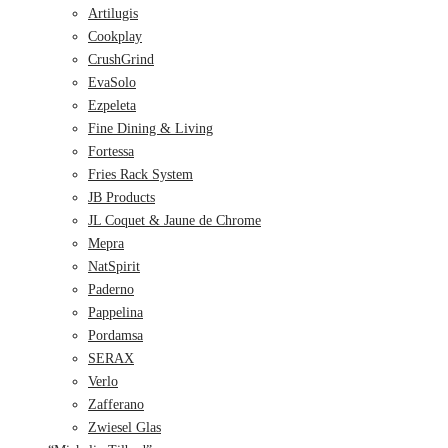
Artilugis
Cookplay
CrushGrind
EvaSolo
Ezpeleta
Fine Dining & Living
Fortessa
Fries Rack System
JB Products
JL Coquet & Jaune de Chrome
Mepra
NatSpirit
Paderno
Pappelina
Pordamsa
SERAX
Verlo
Zafferano
Zwiesel Glas