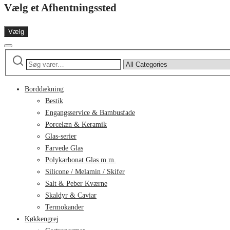
Vælg et Afhentningssted
Vælg
Søg
Narrow
efter:
by
category:
Borddækning
Bestik
Engangsservice & Bambusfade
Porcelæn & Keramik
Glas-serier
Farvede Glas
Polykarbonat Glas m.m.
Silicone / Melamin / Skifer
Salt & Peber Kværne
Skaldyr & Caviar
Termokander
Køkkengrej