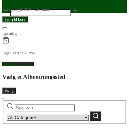
© Copyright 2026 Gastronordic.dk
Zwiesel
Glas
Tilføj til kurv
Cart
0
Signum
stort
Updating…
fad
clear
antal
Ingen varer i kurven.
Continue Shopping
Vælg et Afhentningssted
Vælg
Søg
Narrow
efter:
by
Søg
category: