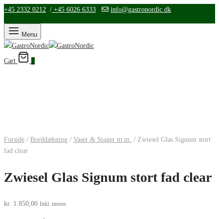
+45 2332 0212
/
+45 6026 6333
info@gastronordic.dk
Menu
Cart
0
Forside
/
Borddækning
/
Vaser & Stager m.m.
/
Zwiesel Glas Signum stort
fad clear
Zwiesel Glas Signum stort fad clear
kr.
1.850,00
Inkl. moms