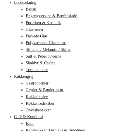
Borddækning
Bestik
Engangsservice & Bambusfade
Porcelæn & Keramik
Glas-serier
Farvede Glas
Polykarbonat Glas m.m.
Silicone / Melamin / Skifer
Salt & Peber Kværne
Skaldyr & Caviar
Termokander
Køkkengrej
Gastronormer
Gryder & Pander m.m.
Køkkenknive
Køkkenredskaber
Opvaskebakker
Café & Konditori
Isbar
Kageklokker, Displays & Beholdere