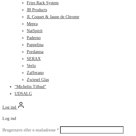
Fries Rack System
JB Products
JL Coquet & Jaune de Chrome
Mepra
NatSpirit
Paderno
Pappelina
Pordamsa
SERAX
Verlo
Zafferano
Zwiesel Glas
“Michelin Tilbud”
UDSALG
Log ind
Log ind
Påkrævet
Brugernavn eller e-mailadresse
*