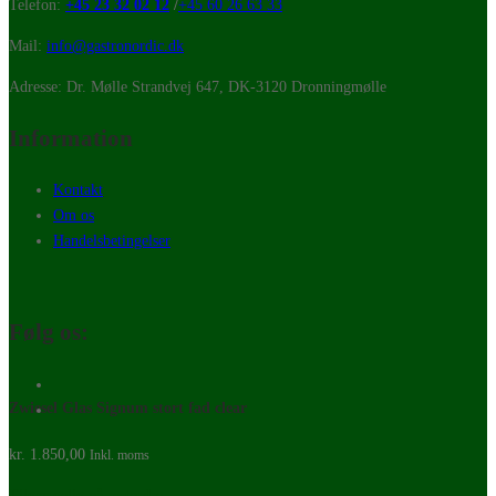
Telefon:
+45 23 32 02 12
/
+45 60 26 63 33
Mail:
info@gastronordic.dk
Adresse: Dr. Mølle Strandvej 647, DK-3120 Dronningmølle
Information
Kontakt
Om os
Handelsbetingelser
Følg os:
Zwiesel Glas Signum stort fad clear
kr.
1.850,00
Inkl. moms
Tilgængelig på restordre