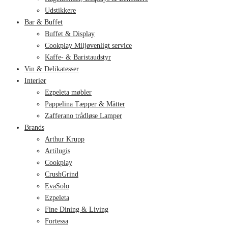
Udstikkere
Bar & Buffet
Buffet & Display
Cookplay Miljøvenligt service
Kaffe- & Baristaudstyr
Vin & Delikatesser
Interiør
Ezpeleta møbler
Pappelina Tæpper & Måtter
Zafferano trådløse Lamper
Brands
Arthur Krupp
Artilugis
Cookplay
CrushGrind
EvaSolo
Ezpeleta
Fine Dining & Living
Fortessa