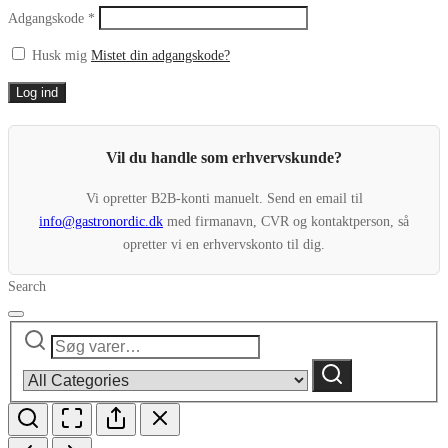
Påkrævet
Adgangskode
*
Husk mig
Mistet din adgangskode?
Log ind
Vil du handle som erhvervskunde?
Vi opretter B2B-konti manuelt. Send en email til
info@gastronordic.dk
med firmanavn, CVR og kontaktperson, så
opretter vi en erhvervskonto til dig.
Search
Søg
Narrow
efter:
by
Søg
category: