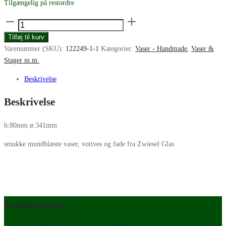
Tilgængelig på restordre
Zwiesel
Glas
Tilføj til kurv
Signum
Varenummer (SKU):
122249-1-1
Kategorier:
Vaser - Handmade
,
Vaser &
stort
Stager m.m.
fad
clear
Beskrivelse
antal
Beskrivelse
h:80mm ø:341mm
smukke mundblæste vaser, votives og fade fra Zwiesel Glas
Kundeservice