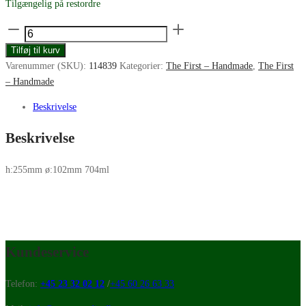
Tilgængelig på restordre
Zwiesel
Glas
Tilføj til kurv
The
Varenummer (SKU):
114839
Kategorier:
The First – Handmade
,
The First
First
– Handmade
rioja
antal
Beskrivelse
Beskrivelse
h:255mm ø:102mm 704ml
Kundeservice
Telefon:
+45 23 32 02 12
/
+45 60 26 63 33