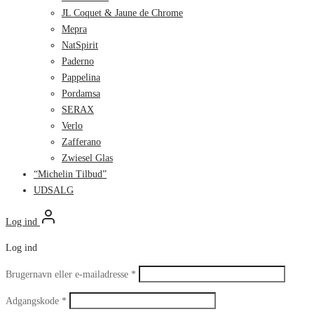
JL Coquet & Jaune de Chrome
Mepra
NatSpirit
Paderno
Pappelina
Pordamsa
SERAX
Verlo
Zafferano
Zwiesel Glas
“Michelin Tilbud”
UDSALG
Log ind
Log ind
Påkrævet
Brugernavn eller e-mailadresse
*
Påkrævet
Adgangskode
*