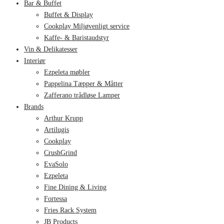
Bar & Buffet
Buffet & Display
Cookplay Miljøvenligt service
Kaffe- & Baristaudstyr
Vin & Delikatesser
Interiør
Ezpeleta møbler
Pappelina Tæpper & Måtter
Zafferano trådløse Lamper
Brands
Arthur Krupp
Artilugis
Cookplay
CrushGrind
EvaSolo
Ezpeleta
Fine Dining & Living
Fortessa
Fries Rack System
JB Products