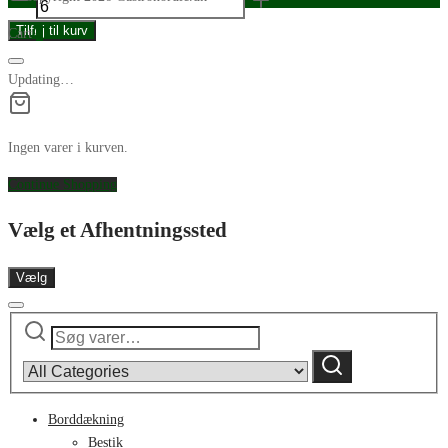
Glas
Tilføj til kurv
Cart
0
The
First
Updating…
rioja
antal
Ingen varer i kurven.
Continue Shopping
Vælg et Afhentningssted
Vælg
Søg
Narrow
efter:
by
Søg
category:
Borddækning
Bestik