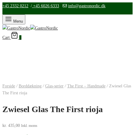
+45 2332 0212
/
+45 6026 6333
info@gastronordic.dk
Menu
Cart
0
Forside
/
Borddækning
/
Glas-serier
/
The First – Handmade
/
Zwiesel Glas
The First rioja
Zwiesel Glas The First rioja
kr.
435,00
Inkl. moms