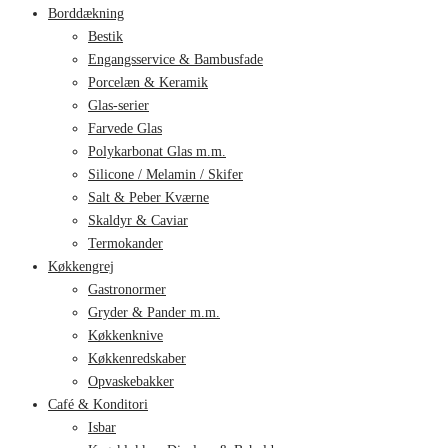
Borddækning
Bestik
Engangsservice & Bambusfade
Porcelæn & Keramik
Glas-serier
Farvede Glas
Polykarbonat Glas m.m.
Silicone / Melamin / Skifer
Salt & Peber Kværne
Skaldyr & Caviar
Termokander
Køkkengrej
Gastronormer
Gryder & Pander m.m.
Køkkenknive
Køkkenredskaber
Opvaskebakker
Café & Konditori
Isbar