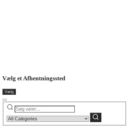
Vælg et Afhentningssted
Vælg
Søg
Narrow
efter:
by
Søg
category: