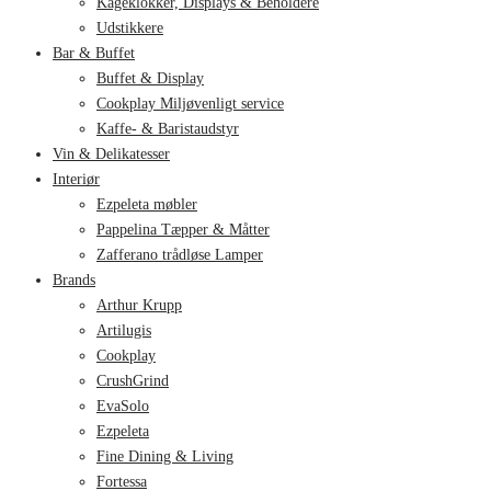
Kageklokker, Displays & Beholdere
Udstikkere
Bar & Buffet
Buffet & Display
Cookplay Miljøvenligt service
Kaffe- & Baristaudstyr
Vin & Delikatesser
Interiør
Ezpeleta møbler
Pappelina Tæpper & Måtter
Zafferano trådløse Lamper
Brands
Arthur Krupp
Artilugis
Cookplay
CrushGrind
EvaSolo
Ezpeleta
Fine Dining & Living
Fortessa