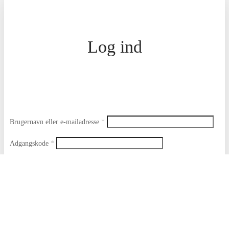
Log ind
Påkrævet
Brugernavn eller e-mailadresse
*
Påkrævet
Adgangskode
*
Husk mig
Mistet din adgangskode?
Log ind