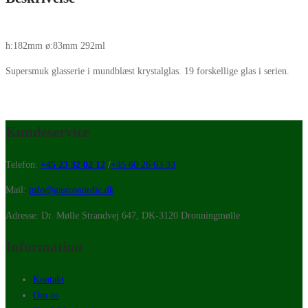
h:182mm ø:83mm 292ml
Supersmuk glasserie i mundblæst krystalglas. 19 forskellige glas i serien.
Kundeservice
Telefon:
+45 23 32 02 12
/
+45 60 26 63 33
Mail:
info@gastronordic.dk
Adresse: Dr. Mølle Strandvej 647, DK-3120 Dronningmølle
Information
Kontakt
Om os