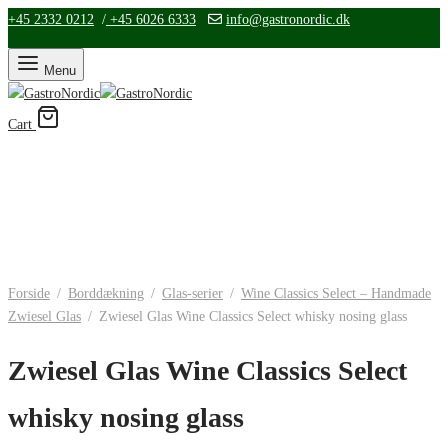
+45 2332 0212
/
+45 6026 6333
info@gastronordic.dk
Menu
Cart
Forside
/
Borddækning
/
Glas-serier
/
Wine Classics Select – Handmade
Zwiesel Glas
/
Zwiesel Glas Wine Classics Select whisky nosing glass
Zwiesel Glas Wine Classics Select
whisky nosing glass