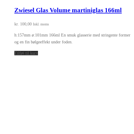
Zwiesel Glas Volume martiniglas 166ml
kr.
100,00
Inkl. moms
h:157mm ø:101mm 166ml En smuk glasserie med stringente former
og en fin bølgeeffekt under foden.
Tilføj til kurv