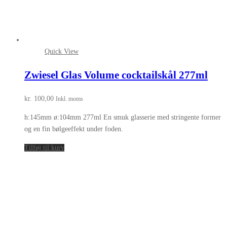
Quick View
Zwiesel Glas Volume cocktailskål 277ml
kr.
100,00
Inkl. moms
h:145mm ø:104mm 277ml En smuk glasserie med stringente former
og en fin bølgeeffekt under foden.
Tilføj til kurv