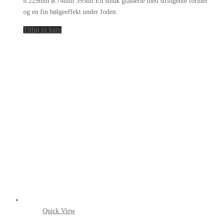
h:229mm ø:74mm 395ml En smuk glasserie med stringente former
og en fin bølgeeffekt under foden.
Tilføj til kurv
Quick View