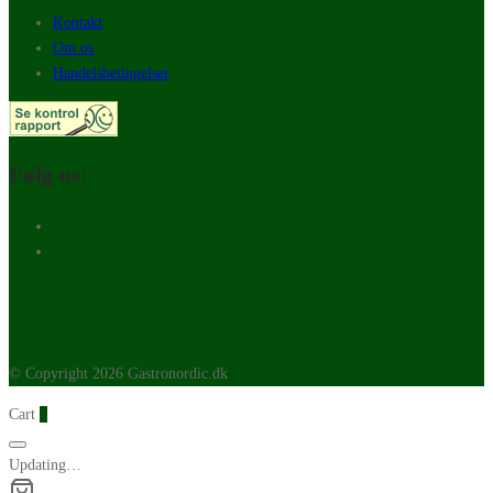
Kontakt
Om os
Handelsbetingelser
Følg os:
© Copyright 2026 Gastronordic.dk
Cart
0
Updating…