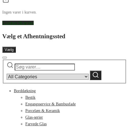
Ingen varer i kurven.
Continue Shopping
Vælg et Afhentningssted
Vælg
Søg
Narrow
efter:
by
Søg
category:
Borddækning
Bestik
Engangsservice & Bambusfade
Porcelæn & Keramik
Glas-serier
Farvede Glas