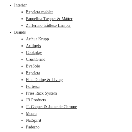
Interiør
Ezpeleta møbler
Pappelina Tæpper & Måtter
Zafferano trådløse Lamper
Brands
Arthur Krupp
Artilugis
Cookplay
CrushGrind
EvaSolo
Ezpeleta
Fine Dining & Living
Fortessa
Fries Rack System
JB Products
JL Coquet & Jaune de Chrome
Mepra
NatSpirit
Paderno