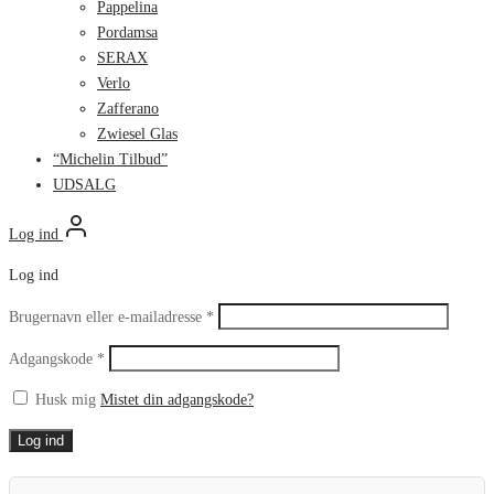
Pappelina
Pordamsa
SERAX
Verlo
Zafferano
Zwiesel Glas
“Michelin Tilbud”
UDSALG
Log ind
Log ind
Påkrævet
Brugernavn eller e-mailadresse
*
Påkrævet
Adgangskode
*
Husk mig
Mistet din adgangskode?
Log ind