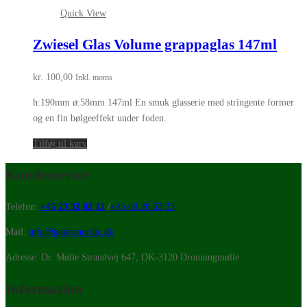
Quick View
Zwiesel Glas Volume grappaglas 147ml
kr.
100,00
Inkl. moms
h:190mm ø:58mm 147ml En smuk glasserie med stringente former
og en fin bølgeeffekt under foden.
Tilføj til kurv
Kundeservice
Telefon:
+45 23 32 02 12
/
+45 60 26 63 33
Mail:
info@gastronordic.dk
Adresse: Dr. Mølle Strandvej 647, DK-3120 Dronningmølle
Information