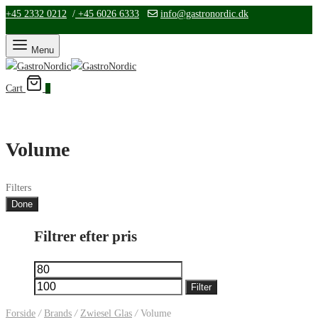
+45 2332 0212
/
+45 6026 6333
info@gastronordic.dk
Menu
Cart
0
Volume
Filters
Done
Filtrer efter pris
Mindste
Højeste
pris
pris
Filter
Forside
/
Brands
/
Zwiesel Glas
/
Volume