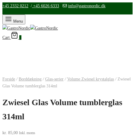
+45 2332 0212
/
+45 6026 6333
info@gastronordic.dk
Menu
Cart
0
Forside
/
Borddækning
/
Glas-serier
/
Volume Zwiesel krystalglas
/
Zwiesel
Glas Volume tumblerglas 314ml
Zwiesel Glas Volume tumblerglas
314ml
kr.
85,00
Inkl. moms