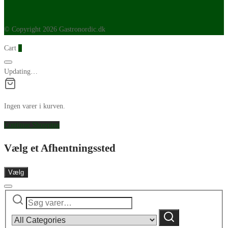
314ml
antal
© Copyright 2026 Gastronordic.dk
Cart
0
Updating…
Ingen varer i kurven.
Continue Shopping
Vælg et Afhentningssted
Vælg
Søg
Narrow
efter:
by
Søg
category: