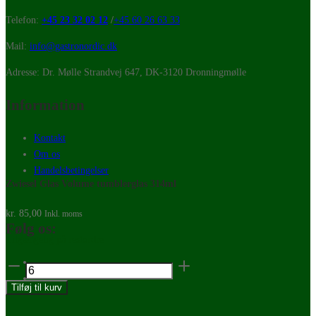
Telefon:
+45 23 32 02 12
/
+45 60 26 63 33
Mail:
info@gastronordic.dk
Adresse: Dr. Mølle Strandvej 647, DK-3120 Dronningmølle
Information
Kontakt
Om os
Handelsbetingelser
Zwiesel Glas Volume tumblerglas 314ml
kr.
85,00
Inkl. moms
Følg os:
Tilgængelig på restordre
Zwiesel
Glas
Tilføj til kurv
Volume
tumblerglas