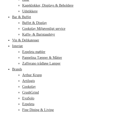
Kageklokker, Displays & Beholdere
Udstikkere
Bar & Buffet
Buffet & Display
Cookplay Miljøvenligt service
Kaffe- & Baristaudstyr
Vin & Delikatesser
Interiør
Ezpeleta møbler
Pappelina Tæpper & Måtter
Zafferano trådløse Lamper
Brands
Arthur Krupp
Artilugis
Cookplay
CrushGrind
EvaSolo
Ezpeleta
Fine Dining & Living