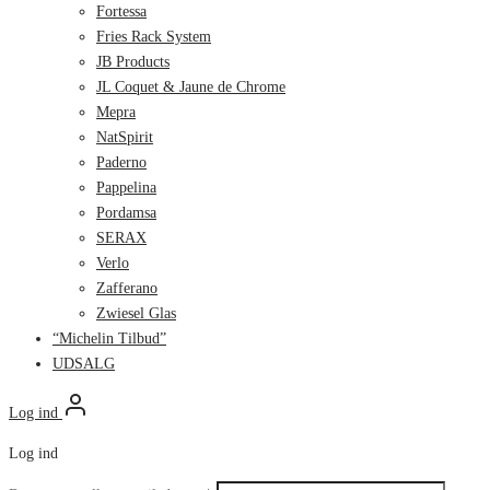
Fortessa
Fries Rack System
JB Products
JL Coquet & Jaune de Chrome
Mepra
NatSpirit
Paderno
Pappelina
Pordamsa
SERAX
Verlo
Zafferano
Zwiesel Glas
“Michelin Tilbud”
UDSALG
Log ind
Log ind