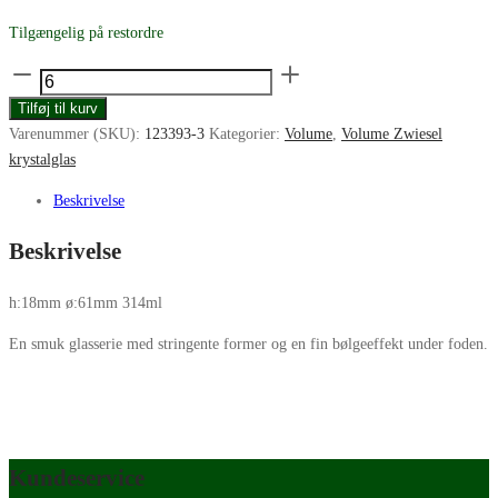
Tilgængelig på restordre
Zwiesel
Glas
Tilføj til kurv
Volume
Varenummer (SKU):
123393-3
Kategorier:
Volume
,
Volume Zwiesel
tumblerglas
krystalglas
314ml
antal
Beskrivelse
Beskrivelse
h:18mm ø:61mm 314ml
En smuk glasserie med stringente former og en fin bølgeeffekt under foden.
Kundeservice