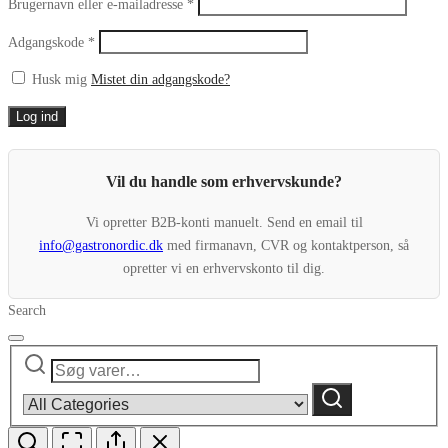
Påkrævet
Brugernavn eller e-mailadresse
*
Påkrævet
Adgangskode
*
Husk mig
Mistet din adgangskode?
Log ind
Vil du handle som erhvervskunde?
Vi opretter B2B-konti manuelt. Send en email til
info@gastronordic.dk
med firmanavn, CVR og kontaktperson, så
opretter vi en erhvervskonto til dig.
Search
Søg
Narrow
efter:
by
Søg
category: