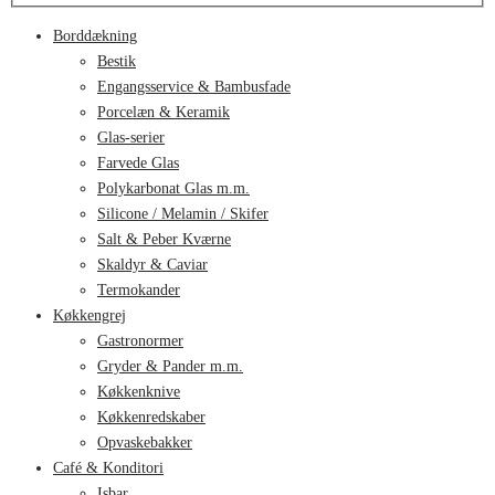
Borddækning
Bestik
Engangsservice & Bambusfade
Porcelæn & Keramik
Glas-serier
Farvede Glas
Polykarbonat Glas m.m.
Silicone / Melamin / Skifer
Salt & Peber Kværne
Skaldyr & Caviar
Termokander
Køkkengrej
Gastronormer
Gryder & Pander m.m.
Køkkenknive
Køkkenredskaber
Opvaskebakker
Café & Konditori
Isbar